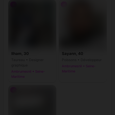
♀
♂
Ilham, 30
Sayann, 40
Taureau • Designer
Poissons • Développeur
graphique
Ambrumesnil • Seine-
Maritime
Ambrumesnil • Seine-
Maritime
♂