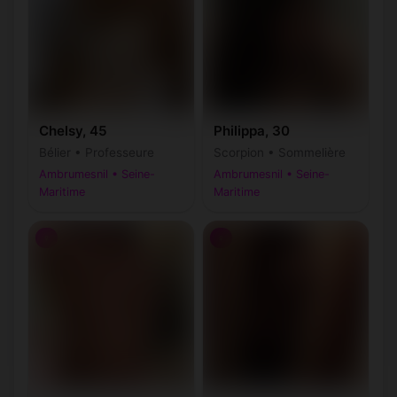
Chelsy, 45
Philippa, 30
Bélier • Professeure
Scorpion • Sommelière
Ambrumesnil • Seine-
Ambrumesnil • Seine-
Maritime
Maritime
♀
♀