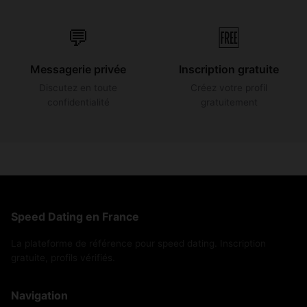
💬
🆓
Messagerie privée
Inscription gratuite
Discutez en toute
Créez votre profil
confidentialité
gratuitement
Speed Dating en France
La plateforme de référence pour speed dating. Inscription
gratuite, profils vérifiés.
Navigation