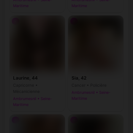
Maritime
Maritime
♀
♀
Laurine, 44
Sia, 42
Capricorne •
Cancer • Policière
Mécanicienne
Ambrumesnil • Seine-
Maritime
Ambrumesnil • Seine-
Maritime
♀
♀