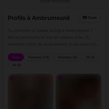
Seine-Maritime
Profils à Ambrumesnil
🗺 Carte
Tu cherches un speed dating à Ambrumesnil ?
Notre plateforme te met en relation avec 15
membres actifs de Ambrumesnil et ses environs
dans le Seine-Maritime. Inscris-toi gratuitement
pour contacter les membres de Ambrumesnil et
Tous
Femmes (13)
Hommes (2)
26-35
les alentours.
36-50
♀
♀