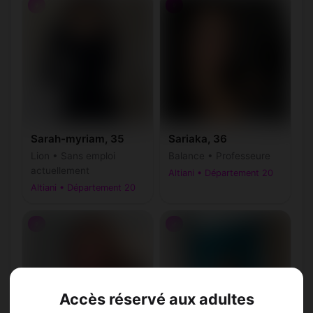
♀
♀
Sarah-myriam, 35
Sariaka, 36
Lion • Sans emploi
Balance • Professeure
actuellement
Altiani • Département 20
Altiani • Département 20
♀
♂
Accès réservé aux adultes