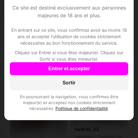
Ce site est destiné exclusivement aux personnes
majeures de 18 ans et plus.
Saturna, 44
Scorpion • Cadre dans la
En entrant sur ce site, vous confirmez avoir au moins 18
finance
ans et accepter l'utilisation de cookies strictement
Yaniss, 44
Altiani • Département 20
nécessaires au bon fonctionnement du service.
Bélier • Entrepreneur
Cliquez sur Entrer si vous êtes majeur(e). Cliquez sur
Altiani • Département 20
Sortir si vous êtes mineur(e).
Entrer et accepter
♂
♂
Sortir
En poursuivant la navigation, vous confirmez être
majeur(e) et acceptez nos cookies strictement
nécessaires.
Politique de confidentialité
.
Hadriel, 23
Sagittaire • Commercial