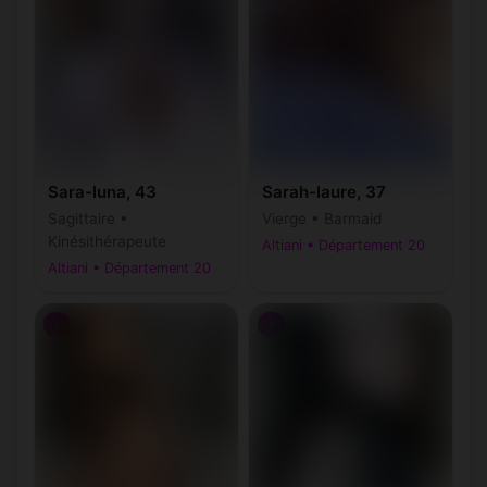
Sara-luna, 43
Sarah-laure, 37
Sagittaire •
Vierge • Barmaid
Kinésithérapeute
Altiani • Département 20
Altiani • Département 20
♀
♀