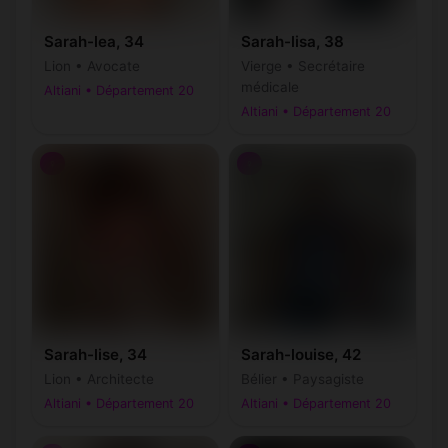
Sarah-lea, 34
Sarah-lisa, 38
Lion • Avocate
Vierge • Secrétaire
médicale
Altiani • Département 20
Altiani • Département 20
♀
♀
Sarah-lise, 34
Sarah-louise, 42
Lion • Architecte
Bélier • Paysagiste
Altiani • Département 20
Altiani • Département 20