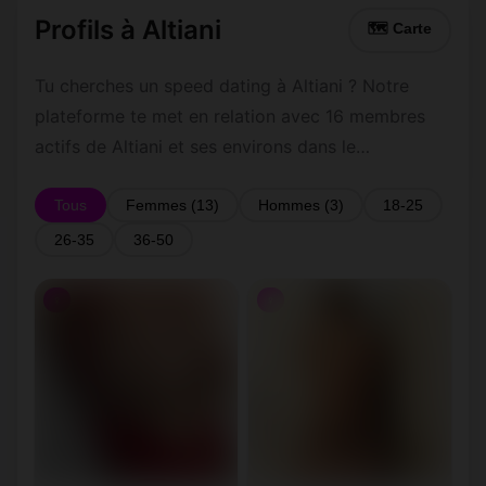
Profils à Altiani
🗺 Carte
Tu cherches un speed dating à Altiani ? Notre
plateforme te met en relation avec 16 membres
actifs de Altiani et ses environs dans le
Département 20. Inscris-toi gratuitement pour
contacter les membres de Altiani et les alentours.
Tous
Femmes (13)
Hommes (3)
18-25
26-35
36-50
♀
♀