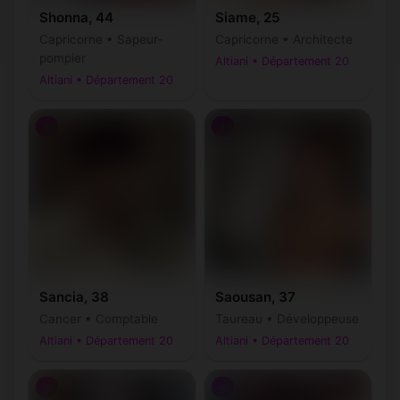
Shonna, 44
Siame, 25
Capricorne • Sapeur-
Capricorne • Architecte
pompier
Altiani • Département 20
Altiani • Département 20
♀
♀
Sancia, 38
Saousan, 37
Cancer • Comptable
Taureau • Développeuse
Altiani • Département 20
Altiani • Département 20
♀
♀