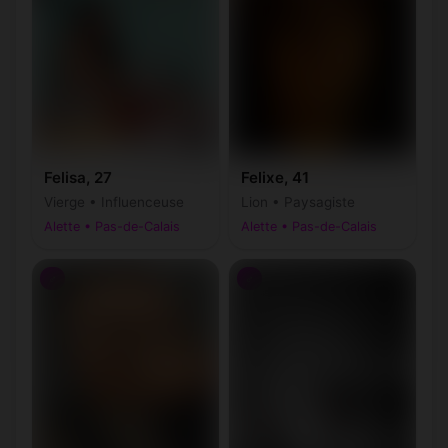
Felisa, 27
Felixe, 41
Vierge • Influenceuse
Lion • Paysagiste
Alette • Pas-de-Calais
Alette • Pas-de-Calais
♂
♂