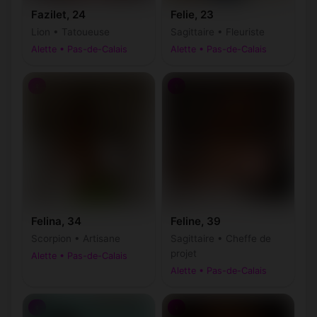
Fazilet, 24
Felie, 23
Lion • Tatoueuse
Sagittaire • Fleuriste
Alette • Pas-de-Calais
Alette • Pas-de-Calais
♀
♀
Felina, 34
Feline, 39
Scorpion • Artisane
Sagittaire • Cheffe de
projet
Alette • Pas-de-Calais
Alette • Pas-de-Calais
♀
♀