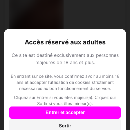
Accès réservé aux adultes
Ce site est destiné exclusivement aux personnes
Naïs, 36
majeures de 18 ans et plus.
Vierge • Sapeur-pompier
En entrant sur ce site, vous confirmez avoir au moins 18
Alette • Pas-de-Calais
ans et accepter l'utilisation de cookies strictement
nécessaires au bon fonctionnement du service.
Cliquez sur Entrer si vous êtes majeur(e). Cliquez sur
Sortir si vous êtes mineur(e).
Entrer et accepter
Speed Dating à Alette
Sortir