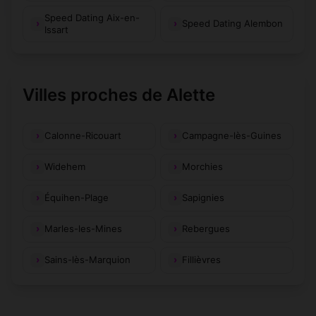
Speed Dating Aix-en-
Speed Dating Alembon
Issart
Villes proches de Alette
Calonne-Ricouart
Campagne-lès-Guines
Widehem
Morchies
Équihen-Plage
Sapignies
Marles-les-Mines
Rebergues
Sains-lès-Marquion
Fillièvres