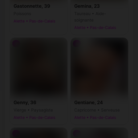
Gastonnette, 39
Gemina, 23
Poissons
Taureau • Aide-
soignante
Alette • Pas-de-Calais
Alette • Pas-de-Calais
♀
♀
Genny, 36
Gentiane, 24
Vierge • Paysagiste
Capricorne • Serveuse
Alette • Pas-de-Calais
Alette • Pas-de-Calais
♀
♀