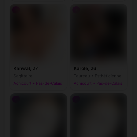
♀
♀
Kanwal, 27
Karole, 26
Sagittaire
Taureau • Esthéticienne
Achicourt • Pas-de-Calais
Achicourt • Pas-de-Calais
♂
♂