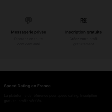
💬
🆓
Messagerie privée
Inscription gratuite
Discutez en toute
Créez votre profil
confidentialité
gratuitement
Speed Dating en France
La plateforme de référence pour speed dating. Inscription
gratuite, profils vérifiés.