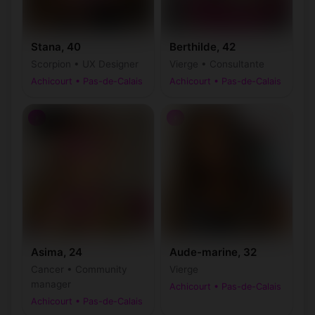
Stana, 40
Berthilde, 42
Scorpion • UX Designer
Vierge • Consultante
Achicourt • Pas-de-Calais
Achicourt • Pas-de-Calais
♀
♀
Asima, 24
Aude-marine, 32
Cancer • Community
Vierge
manager
Achicourt • Pas-de-Calais
Achicourt • Pas-de-Calais