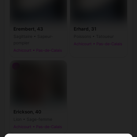
Erembert, 43
Erhard, 31
Sagittaire • Sapeur-
Poissons • Tatoueur
pompier
Achicourt • Pas-de-Calais
Achicourt • Pas-de-Calais
♂
Erickson, 40
Lion • Sage-femme
Achicourt • Pas-de-Calais