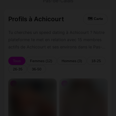
Pas-de-Calais
Profils à Achicourt
🗺 Carte
Tu cherches un speed dating à Achicourt ? Notre
plateforme te met en relation avec 15 membres
actifs de Achicourt et ses environs dans le Pas-
de-Calais. Inscris-toi gratuitement pour contacter
les membres de Achicourt et les alentours.
Tous
Femmes (12)
Hommes (3)
18-25
26-35
36-50
♀
♀