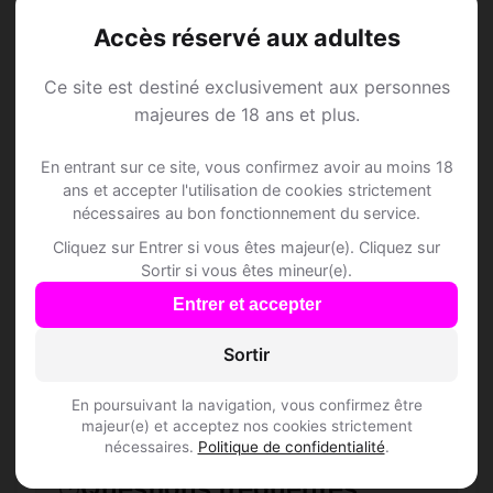
Accès réservé aux adultes
Ce site est destiné exclusivement aux personnes
Speed Dating à
majeures de 18 ans et plus.
Achicourt
En entrant sur ce site, vous confirmez avoir au moins 18
ans et accepter l'utilisation de cookies strictement
nécessaires au bon fonctionnement du service.
Rejoins les membres de Achicourt et des
Cliquez sur Entrer si vous êtes majeur(e). Cliquez sur
alentours !
Sortir si vous êtes mineur(e).
Entrer et accepter
S'inscrire gratuitement
Sortir
En poursuivant la navigation, vous confirmez être
majeur(e) et acceptez nos cookies strictement
nécessaires.
Politique de confidentialité
.
Questions fréquentes