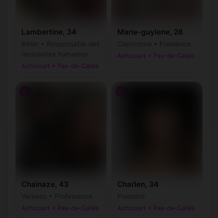
Lambertine, 34
Marie-guylene, 28
Bélier • Responsable des
Capricorne • Freelance
ressources humaines
Achicourt • Pas-de-Calais
Achicourt • Pas-de-Calais
♀
♀
Chainaze, 43
Charlen, 34
Verseau • Professeure
Poissons
Achicourt • Pas-de-Calais
Achicourt • Pas-de-Calais