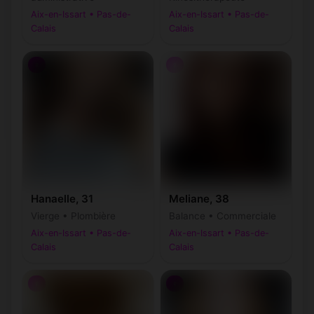
Aix-en-Issart • Pas-de-
Aix-en-Issart • Pas-de-
Calais
Calais
♀
♀
Hanaelle, 31
Meliane, 38
Vierge • Plombière
Balance • Commerciale
Aix-en-Issart • Pas-de-
Aix-en-Issart • Pas-de-
Calais
Calais
♀
♀