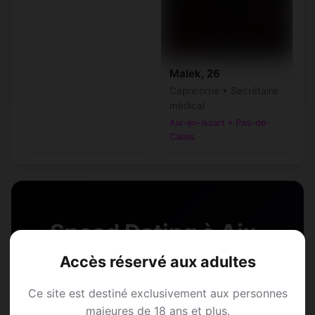
Malek, 26
Capricorne • Secrétaire
médical
Aix-en-Issart • Pas-de-
Calais
Speed Dating à Aix-
Accès réservé aux adultes
en-Issart
Ce site est destiné exclusivement aux personnes
Rejoins les membres de Aix-en-Issart et
majeures de 18 ans et plus.