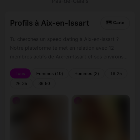
Pas-de-Calais
Profils à Aix-en-Issart
🗺 Carte
Tu cherches un speed dating à Aix-en-Issart ?
Notre plateforme te met en relation avec 12
membres actifs de Aix-en-Issart et ses environs
dans le Pas-de-Calais. Inscris-toi gratuitement
pour contacter les membres de Aix-en-Issart et
Tous
Femmes (10)
Hommes (2)
18-25
les alentours.
26-35
36-50
♀
♀