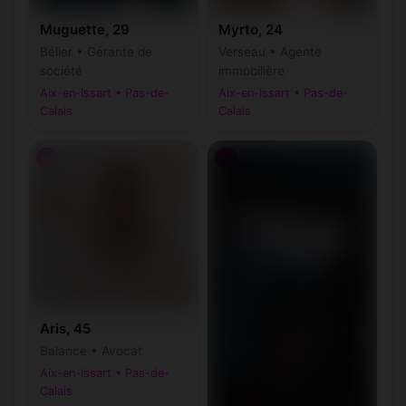
Muguette, 29
Myrto, 24
Bélier • Gérante de
Verseau • Agente
société
immobilière
Aix-en-Issart • Pas-de-
Aix-en-Issart • Pas-de-
Calais
Calais
♂
♂
Aris, 45
Balance • Avocat
Aix-en-Issart • Pas-de-
Calais