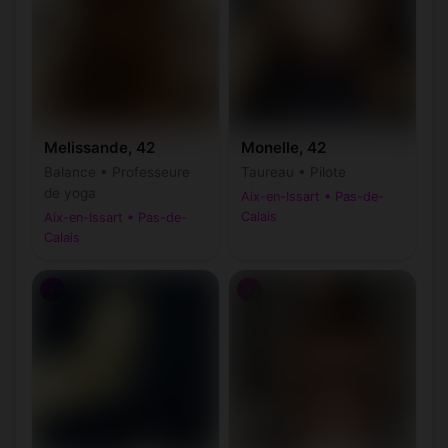
Melissande, 42
Monelle, 42
Balance • Professeure
Taureau • Pilote
de yoga
Aix-en-Issart • Pas-de-
Calais
Aix-en-Issart • Pas-de-
Calais
♀
♀