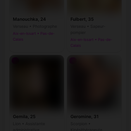
Manouchka, 24
Fulbert, 35
Verseau • Photographe
Verseau • Sapeur-
pompier
Aix-en-Issart • Pas-de-
Calais
Aix-en-Issart • Pas-de-
Calais
♀
♀
Gemila, 25
Geromine, 31
Lion • Assistante
Scorpion •
administrative
Kinésithérapeute