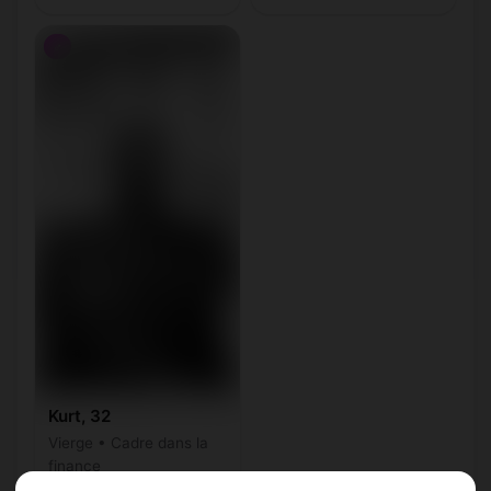
♂
Kurt, 32
Vierge • Cadre dans la
finance