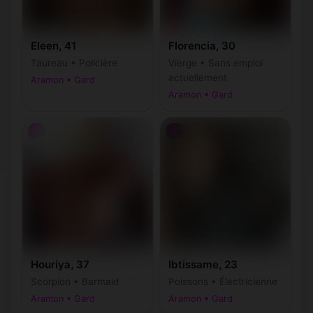
Eleen, 41
Florencia, 30
Taureau • Policière
Vierge • Sans emploi
actuellement
Aramon • Gard
Aramon • Gard
♀
♀
Houriya, 37
Ibtissame, 23
Scorpion • Barmaid
Poissons • Électricienne
Aramon • Gard
Aramon • Gard