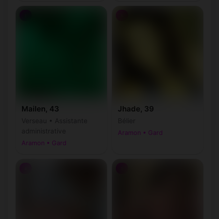
♀
♀
Mailen, 43
Jhade, 39
Verseau • Assistante
Bélier
administrative
Aramon • Gard
Aramon • Gard
♀
♀