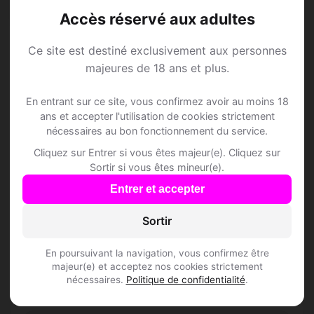
Aramon • Gard
Accès réservé aux adultes
Ce site est destiné exclusivement aux personnes
majeures de 18 ans et plus.
Speed Dating à
En entrant sur ce site, vous confirmez avoir au moins 18
ans et accepter l'utilisation de cookies strictement
Aramon
nécessaires au bon fonctionnement du service.
Cliquez sur Entrer si vous êtes majeur(e). Cliquez sur
Rejoins les membres de Aramon et des
Sortir si vous êtes mineur(e).
alentours !
Entrer et accepter
Sortir
S'inscrire gratuitement
En poursuivant la navigation, vous confirmez être
majeur(e) et acceptez nos cookies strictement
nécessaires.
Politique de confidentialité
.