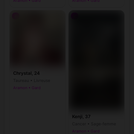
Aramon • Gard
Aramon • Gard
♀
♂
Chrystal, 24
Taureau • Livreuse
Aramon • Gard
Kenji, 37
Cancer • Sage-femme
Aramon • Gard