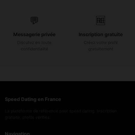
💬
🆓
Messagerie privée
Inscription gratuite
Discutez en toute
Créez votre profil
confidentialité
gratuitement
Speed Dating en France
La plateforme de référence pour speed dating. Inscription
gratuite, profils vérifiés.
Navigation