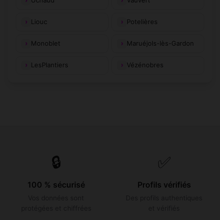
Uchaud
Vauvert
Liouc
Potelières
Monoblet
Maruéjols-lès-Gardon
LesPlantiers
Vézénobres
🔒
✅
100 % sécurisé
Profils vérifiés
Vos données sont
Des profils authentiques
protégées et chiffrées
et vérifiés