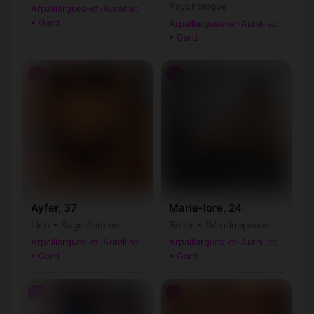
Psychologue
Arpaillargues-et-Aureillac
• Gard
Arpaillargues-et-Aureillac
• Gard
♀
♀
Ayfer, 37
Marie-lore, 24
Lion • Sage-femme
Bélier • Développeuse
Arpaillargues-et-Aureillac
Arpaillargues-et-Aureillac
• Gard
• Gard
♀
♀