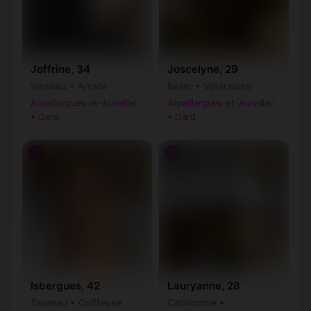
Joffrine, 34
Joscelyne, 29
Verseau • Artiste
Bélier • Vétérinaire
Arpaillargues-et-Aureillac
Arpaillargues-et-Aureillac
• Gard
• Gard
♀
♀
Isbergues, 42
Lauryanne, 28
Taureau • Coiffeuse
Capricorne •