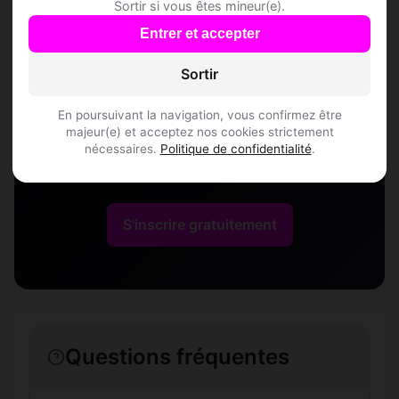
Speed Dating à
Sortir si vous êtes mineur(e).
Entrer et accepter
Arpaillargues-et-
Sortir
Aureillac
En poursuivant la navigation, vous confirmez être
majeur(e) et acceptez nos cookies strictement
Rejoins les membres de Arpaillargues-et-
nécessaires.
Politique de confidentialité
.
Aureillac et des alentours !
S'inscrire gratuitement
Questions fréquentes