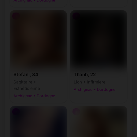
Archignac • Dordogne
♀
♀
Stefani, 34
Thanh, 22
Sagittaire •
Lion • Infirmière
Esthéticienne
Archignac • Dordogne
Archignac • Dordogne
♀
♀