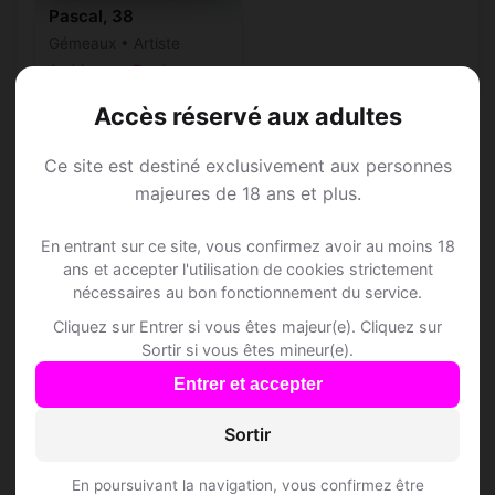
Pascal, 38
Gémeaux • Artiste
Archignac • Dordogne
Accès réservé aux adultes
Ce site est destiné exclusivement aux personnes
majeures de 18 ans et plus.
Speed Dating à
En entrant sur ce site, vous confirmez avoir au moins 18
Archignac
ans et accepter l'utilisation de cookies strictement
nécessaires au bon fonctionnement du service.
Cliquez sur Entrer si vous êtes majeur(e). Cliquez sur
Rejoins les membres de Archignac et des
Sortir si vous êtes mineur(e).
alentours !
Entrer et accepter
S'inscrire gratuitement
Sortir
En poursuivant la navigation, vous confirmez être