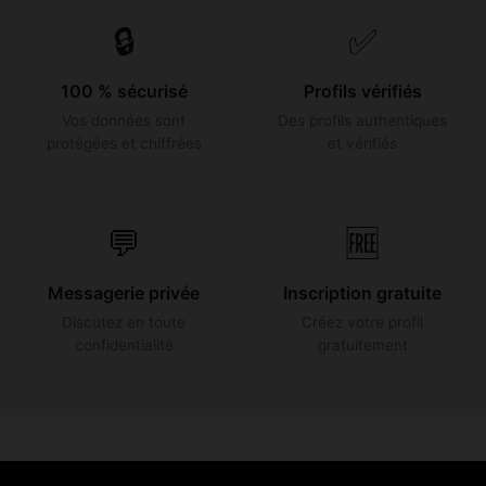
🔒
✅
100 % sécurisé
Profils vérifiés
Vos données sont
Des profils authentiques
protégées et chiffrées
et vérifiés
💬
🆓
Messagerie privée
Inscription gratuite
Discutez en toute
Créez votre profil
confidentialité
gratuitement