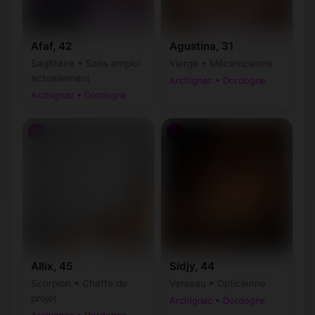
Afaf, 42
Agustina, 31
Sagittaire • Sans emploi
Vierge • Mécanicienne
actuellement
Archignac • Dordogne
Archignac • Dordogne
♀
♀
Allix, 45
Sidjy, 44
Scorpion • Cheffe de
Verseau • Opticienne
projet
Archignac • Dordogne