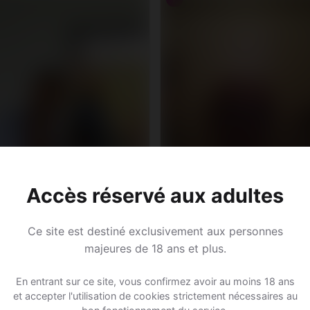
Accès réservé aux adultes
Ce site est destiné exclusivement aux personnes
Djawed, 41
majeures de 18 ans et plus.
Bélier • Esthéticien
in, 37
En entrant sur ce site, vous confirmez avoir au moins 18 ans
Antonne-et-Trigonant • Dordogn
aire • Data analyst
et accepter l'utilisation de cookies strictement nécessaires au