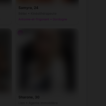
Samyra, 24
Bélier • Kinésithérapeute
e
Antonne-et-Trigonant • Dordogne
♀
Sharone, 30
Lion • Agente immobilière