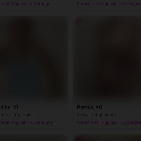
ne-et-Trigonant • Dordogne
Antonne-et-Trigonant • Dordogn
♀
dine, 31
Dorcas, 40
au • Comptable
Vierge • Ingénieure
ne-et-Trigonant • Dordogne
Antonne-et-Trigonant • Dordogn
♂