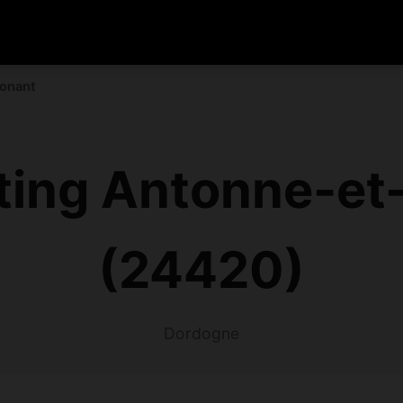
gonant
ing Antonne-et
(24420)
Dordogne