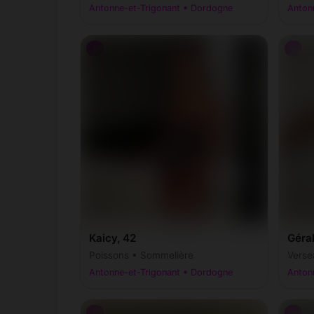
Antonne-et-Trigonant • Dordogne
Anton
♀
♀
Kaicy, 42
Géral
Poissons • Sommelière
Verse
Antonne-et-Trigonant • Dordogne
Anton
♂
♂