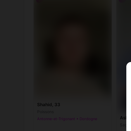
Shahid, 33
Poissons
Ashw
Antonne-et-Trigonant • Dordogne
Sagitt