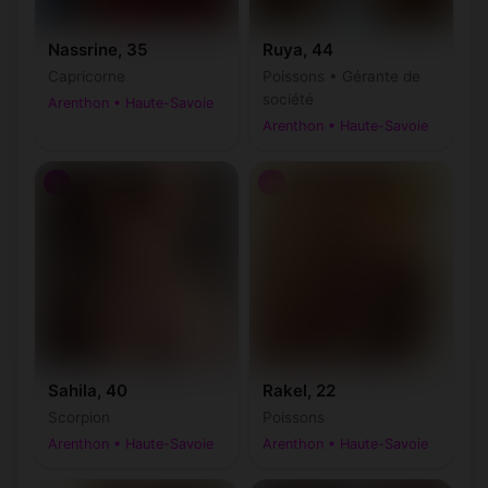
Nassrine, 35
Ruya, 44
Capricorne
Poissons • Gérante de
société
Arenthon • Haute-Savoie
Arenthon • Haute-Savoie
♀
♀
Sahila, 40
Rakel, 22
Scorpion
Poissons
Arenthon • Haute-Savoie
Arenthon • Haute-Savoie