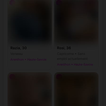
♀
♀
Razia, 30
Rosi, 36
Verseau
Capricorne • Sans
emploi actuellement
Arenthon • Haute-Savoie
Arenthon • Haute-Savoie
♀
♂