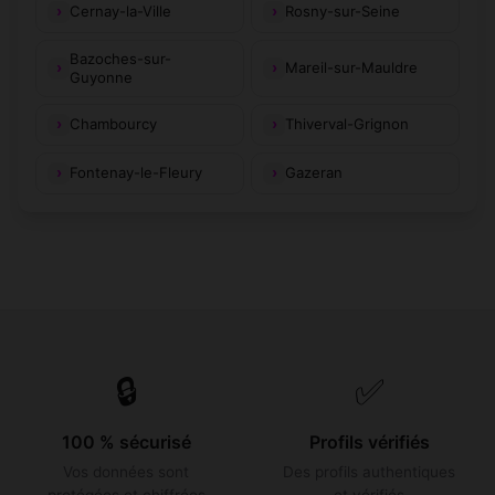
Cernay-la-Ville
Rosny-sur-Seine
Bazoches-sur-
Mareil-sur-Mauldre
Guyonne
Chambourcy
Thiverval-Grignon
Fontenay-le-Fleury
Gazeran
🔒
✅
100 % sécurisé
Profils vérifiés
Vos données sont
Des profils authentiques
protégées et chiffrées
et vérifiés