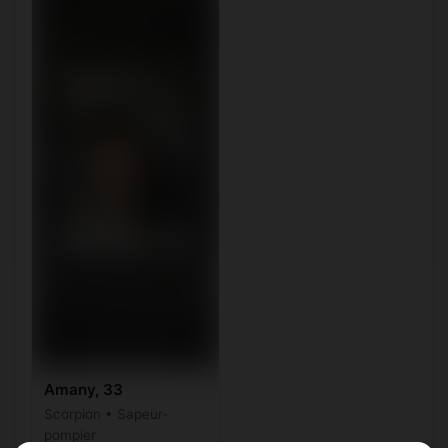
Amany, 33
Scorpion • Sapeur-
pompier