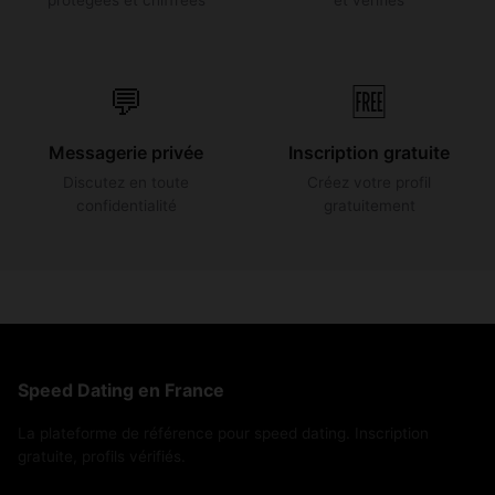
💬
🆓
Messagerie privée
Inscription gratuite
Discutez en toute
Créez votre profil
confidentialité
gratuitement
Speed Dating en France
La plateforme de référence pour speed dating. Inscription
gratuite, profils vérifiés.