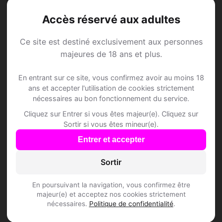
Andelu • Yvelines
Accès réservé aux adultes
Ce site est destiné exclusivement aux personnes
majeures de 18 ans et plus.
Speed Dating à
En entrant sur ce site, vous confirmez avoir au moins 18
ans et accepter l'utilisation de cookies strictement
Andelu
nécessaires au bon fonctionnement du service.
Cliquez sur Entrer si vous êtes majeur(e). Cliquez sur
Rejoins les membres de Andelu et des
Sortir si vous êtes mineur(e).
alentours !
Entrer et accepter
Sortir
S'inscrire gratuitement
En poursuivant la navigation, vous confirmez être
majeur(e) et acceptez nos cookies strictement
nécessaires.
Politique de confidentialité
.