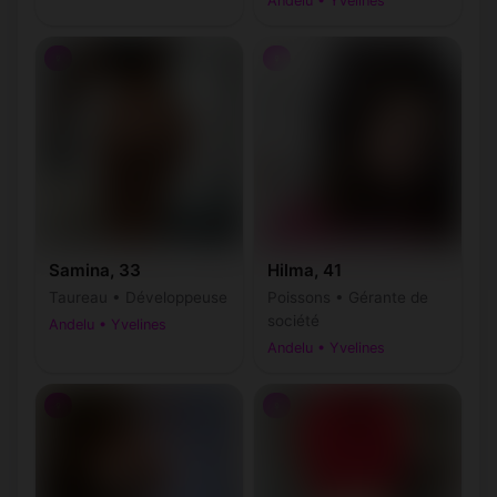
Andelu • Yvelines
♀
♀
Samina, 33
Hilma, 41
Taureau • Développeuse
Poissons • Gérante de
société
Andelu • Yvelines
Andelu • Yvelines
♀
♀