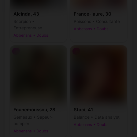
Alcinda, 43
France-laure, 30
Scorpion •
Poissons • Consultante
Entrepreneuse
Abbenans • Doubs
Abbenans • Doubs
♀
♀
Founemoussou, 28
Staci, 41
Gémeaux • Sapeur-
Balance • Data analyst
pompier
Abbenans • Doubs
Abbenans • Doubs