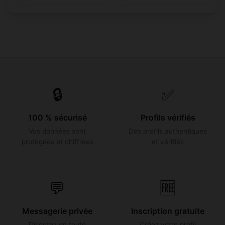
🔒
✅
100 % sécurisé
Profils vérifiés
Vos données sont
Des profils authentiques
protégées et chiffrées
et vérifiés
💬
🆓
Messagerie privée
Inscription gratuite
Discutez en toute
Créez votre profil