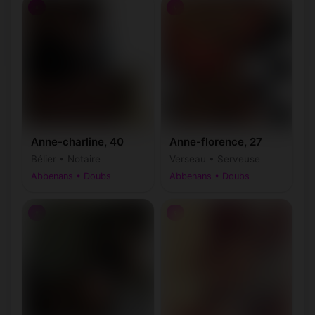
♀
♀
Anne-charline, 40
Anne-florence, 27
Bélier • Notaire
Verseau • Serveuse
Abbenans • Doubs
Abbenans • Doubs
♀
♀