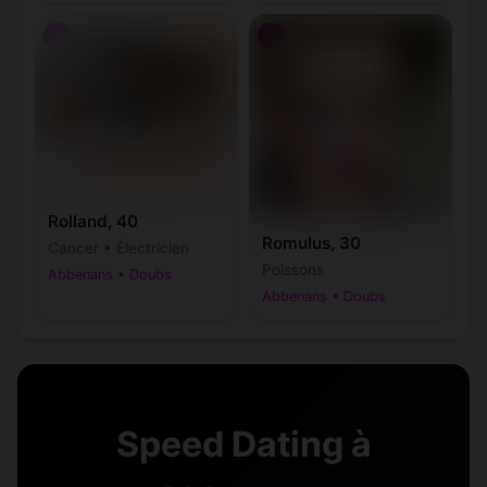
♂
♂
Rolland, 40
Romulus, 30
Cancer • Électricien
Poissons
Abbenans • Doubs
Abbenans • Doubs
Speed Dating à