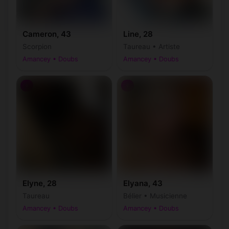
Cameron, 43
Line, 28
Scorpion
Taureau • Artiste
Amancey • Doubs
Amancey • Doubs
♀
♀
Elyne, 28
Elyana, 43
Taureau
Bélier • Musicienne
Amancey • Doubs
Amancey • Doubs