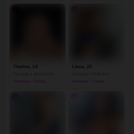
♀
♀
Thelma, 34
Liana, 25
Taureau • Architecte
Verseau • Policière
Amancey • Doubs
Amancey • Doubs
♀
♀