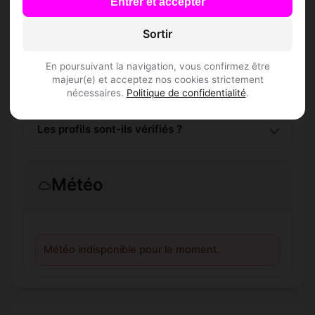
?
Entrer et accepter
Sortir
L'inscription est-elle gratuite ?
En poursuivant la navigation, vous confirmez être
Combien de membres Speed Dating sont
majeur(e) et acceptez nos cookies strictement
inscrits à Amancey ?
nécessaires.
Politique de confidentialité
.
Les profils sont-ils vérifiés ?
Météo
Météo indisponible pour le moment.