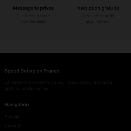
Messagerie privée
Inscription gratuite
Discutez en toute
Créez votre profil
confidentialité
gratuitement
Speed Dating en France
La plateforme de référence pour speed dating. Inscription
gratuite, profils vérifiés.
Navigation
Accueil
Contact