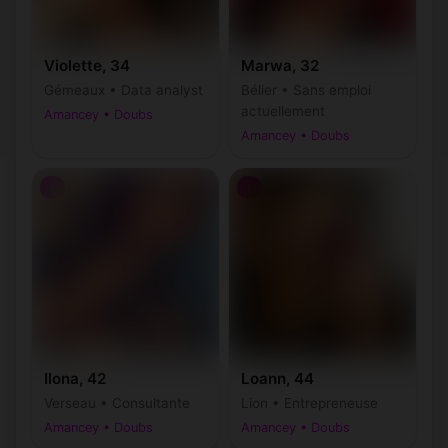
Violette, 34
Marwa, 32
Gémeaux • Data analyst
Bélier • Sans emploi
actuellement
Amancey • Doubs
Amancey • Doubs
♀
♀
Ilona, 42
Loann, 44
Verseau • Consultante
Lion • Entrepreneuse
Amancey • Doubs
Amancey • Doubs