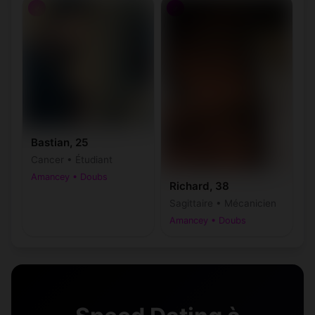
♂
♂
Bastian, 25
Cancer • Étudiant
Amancey • Doubs
Richard, 38
Sagittaire • Mécanicien
Amancey • Doubs