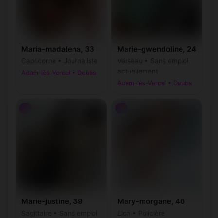
Maria-madalena, 33
Marie-gwendoline, 24
Capricorne • Journaliste
Verseau • Sans emploi
actuellement
Adam-lès-Vercel • Doubs
Adam-lès-Vercel • Doubs
♀
♀
Marie-justine, 39
Mary-morgane, 40
Sagittaire • Sans emploi
Lion • Policière