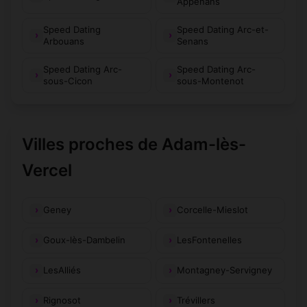
Appenans
Speed Dating
Speed Dating Arc-et-
Arbouans
Senans
Speed Dating Arc-
Speed Dating Arc-
sous-Cicon
sous-Montenot
Villes proches de Adam-lès-
Vercel
Geney
Corcelle-Mieslot
Goux-lès-Dambelin
LesFontenelles
LesAlliés
Montagney-Servigney
Rignosot
Trévillers