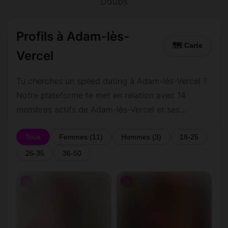
Doubs
Profils à Adam-lès-
🗺 Carte
Vercel
Tu cherches un speed dating à Adam-lès-Vercel ?
Notre plateforme te met en relation avec 14
membres actifs de Adam-lès-Vercel et ses
environs dans le Doubs. Inscris-toi gratuitement
pour contacter les membres de Adam-lès-Vercel
Tous
Femmes (11)
Hommes (3)
18-25
et les alentours.
26-35
36-50
♀
♀