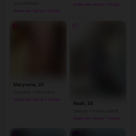
actuellement
Adam-lès-Vercel • Doubs
Adam-lès-Vercel • Doubs
♀
♂
Maryanne, 25
Poissons • Plombière
Adam-lès-Vercel • Doubs
Noah, 36
Cancer • Coach sportif
Adam-lès-Vercel • Doubs
♂
♂