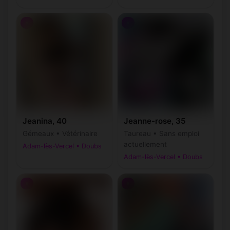
♀
♀
Jeanina, 40
Jeanne-rose, 35
Gémeaux • Vétérinaire
Taureau • Sans emploi
actuellement
Adam-lès-Vercel • Doubs
Adam-lès-Vercel • Doubs
♀
♀