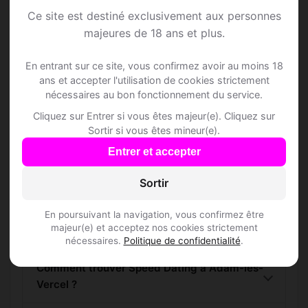
lès-Vercel
Ce site est destiné exclusivement aux personnes
majeures de 18 ans et plus.
Rejoins les membres de Adam-lès-Vercel
et des alentours !
En entrant sur ce site, vous confirmez avoir au moins 18
ans et accepter l'utilisation de cookies strictement
nécessaires au bon fonctionnement du service.
S'inscrire gratuitement
Cliquez sur Entrer si vous êtes majeur(e). Cliquez sur
Sortir si vous êtes mineur(e).
Entrer et accepter
Sortir
Questions fréquentes
En poursuivant la navigation, vous confirmez être
majeur(e) et acceptez nos cookies strictement
nécessaires.
Politique de confidentialité
.
Comment trouver Speed Dating à Adam-lès-
Vercel ?