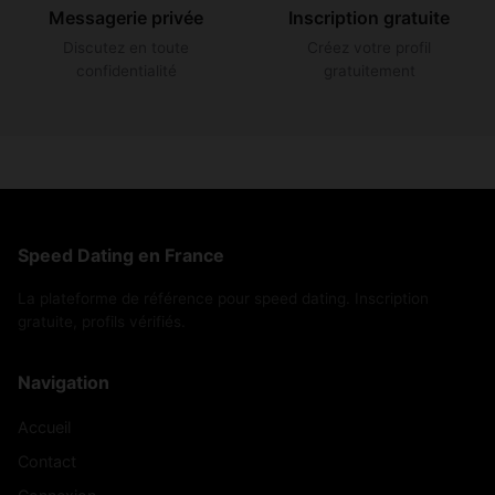
Messagerie privée
Inscription gratuite
Discutez en toute
Créez votre profil
confidentialité
gratuitement
Speed Dating en France
La plateforme de référence pour speed dating. Inscription
gratuite, profils vérifiés.
Navigation
Accueil
Contact