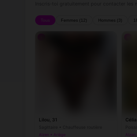
Inscris-toi gratuitement pour contacter les
Tous
Femmes (12)
Hommes (3)
1
♀
♀
Lilou, 31
Célia
Sagittaire • Chauffeuse routière
Poiss
Alzen • Ariège
Alzen 