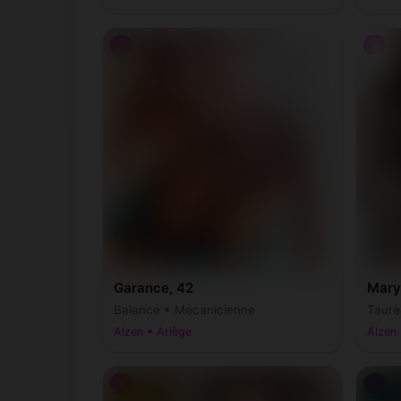
♀
♀
Garance, 42
Mary
Balance • Mécanicienne
Taure
Alzen • Ariège
Alzen 
♀
♀