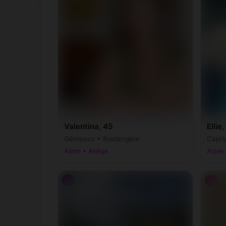
Valentina, 45
Ellie,
Gémeaux • Boulangère
Capri
Alzen • Ariège
Alzen 
♂
♂