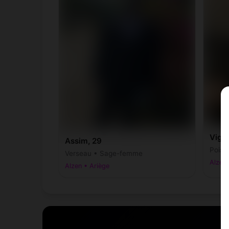
Vigg
Assim, 29
Poiss
Verseau • Sage-femme
Alzen 
Alzen • Ariège