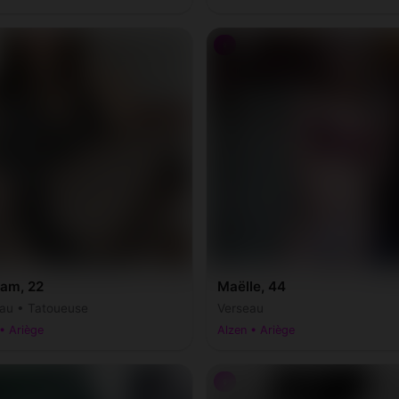
♀
am, 22
Maëlle, 44
au • Tatoueuse
Verseau
• Ariège
Alzen • Ariège
♀