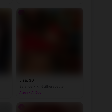
♀
Lisa, 30
Balance • Kinésithérapeute
Alzen • Ariège
♀