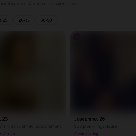
 membres de Alzen et les alentours.
8-25
26-35
36-50
♀
, 23
Joséphine, 26
ons • Sans emploi actuellement
Scorpion • Ingénieure
• Ariège
Alzen • Ariège