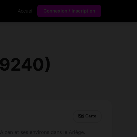
Accueil
Connexion / Inscription
09240)
🗺 Carte
lzen et ses environs dans le Ariège.