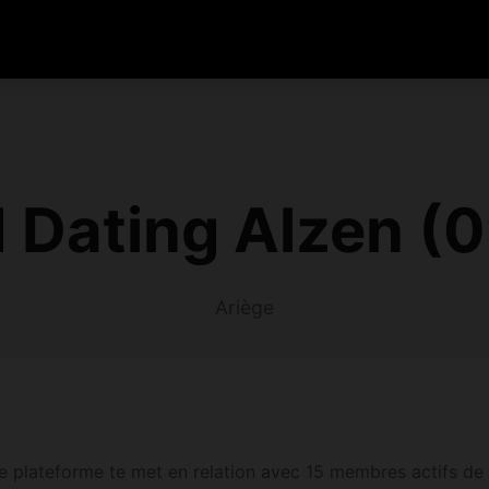
 Dating Alzen (
Ariège
 plateforme te met en relation avec 15 membres actifs de A