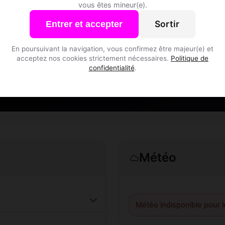
vous êtes mineur(e).
Speed Dating à Alzen
Sortir
Entrer et accepter
Rejoins les membres de Alzen et des alentours !
En poursuivant la navigation, vous confirmez être majeur(e) et
acceptez nos cookies strictement nécessaires.
Politique de
confidentialité
.
S'inscrire gratuitement
Météo
Météo indisponible pour 