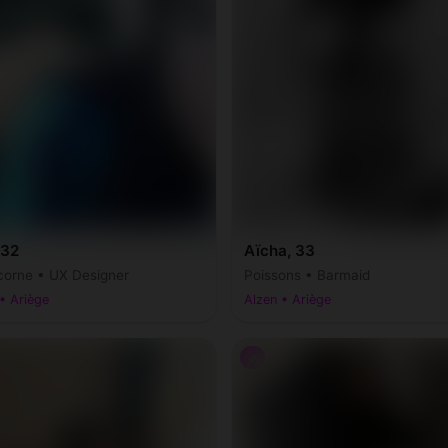
 32
Aïcha, 33
corne • UX Designer
Poissons • Barmaid
• Ariège
Alzen • Ariège
♂