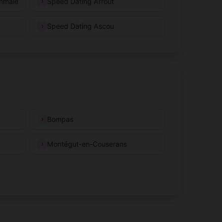
thmale
Speed Dating Arrout
Speed Dating Ascou
Bompas
Montégut-en-Couserans