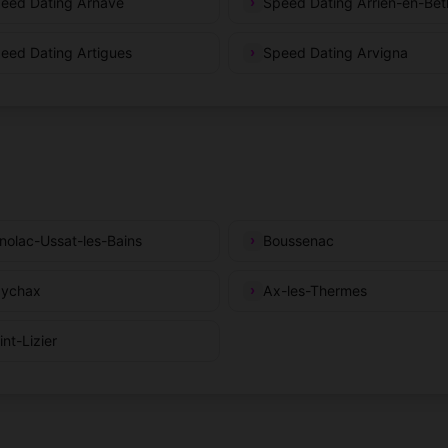
eed Dating Arnave
Speed Dating Arrien-en-Be
eed Dating Artigues
Speed Dating Arvigna
nolac-Ussat-les-Bains
Boussenac
ychax
Ax-les-Thermes
int-Lizier