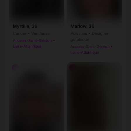
Myrtille, 36
Marlow, 36
Cancer • Vendeuse
Poissons • Designer
graphique
Ancenis-Saint-Géréon •
Loire-Atlantique
Ancenis-Saint-Géréon •
Loire-Atlantique
♂
♂