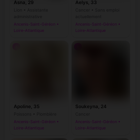
Asna, 29
Aelys, 33
Lion • Assistante
Cancer • Sans emploi
administrative
actuellement
Ancenis-Saint-Géréon •
Ancenis-Saint-Géréon •
Loire-Atlantique
Loire-Atlantique
♀
♀
Apoline, 35
Soukeyna, 24
Poissons • Plombière
Cancer
Ancenis-Saint-Géréon •
Ancenis-Saint-Géréon •
Loire-Atlantique
Loire-Atlantique