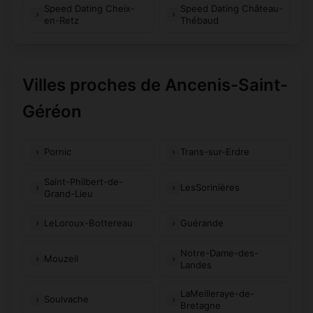
Speed Dating Cheix-
Speed Dating Château-
en-Retz
Thébaud
Villes proches de Ancenis-Saint-
Géréon
Pornic
Trans-sur-Erdre
Saint-Philbert-de-
LesSorinières
Grand-Lieu
LeLoroux-Bottereau
Guérande
Notre-Dame-des-
Mouzeil
Landes
LaMeilleraye-de-
Soulvache
Bretagne