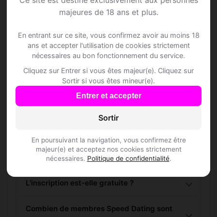
Géréon et des alentours !
majeures de 18 ans et plus.
S'inscrire gratuitement
En entrant sur ce site, vous confirmez avoir au moins 18
ans et accepter l'utilisation de cookies strictement
nécessaires au bon fonctionnement du service.
Cliquez sur Entrer si vous êtes majeur(e). Cliquez sur
Sortir si vous êtes mineur(e).
Entrer et accepter
Questions fréquentes
Sortir
En poursuivant la navigation, vous confirmez être
Comment trouver Speed Dating à Ancenis-
majeur(e) et acceptez nos cookies strictement
Saint-Géréon ?
nécessaires.
Politique de confidentialité
.
L'inscription est-elle gratuite ?
Combien de membres Speed Dating sont