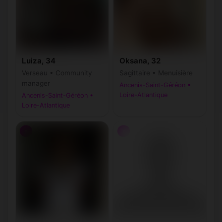
Luiza, 34
Oksana, 32
Verseau • Community
Sagittaire • Menuisière
manager
Ancenis-Saint-Géréon •
Loire-Atlantique
Ancenis-Saint-Géréon •
Loire-Atlantique
♀
♀