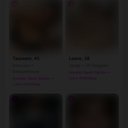
♀
♀
Tasneem, 45
Leone, 38
Gémeaux •
Vierge • UX Designer
Entrepreneuse
Ancenis-Saint-Géréon •
Loire-Atlantique
Ancenis-Saint-Géréon •
Loire-Atlantique
♀
♀