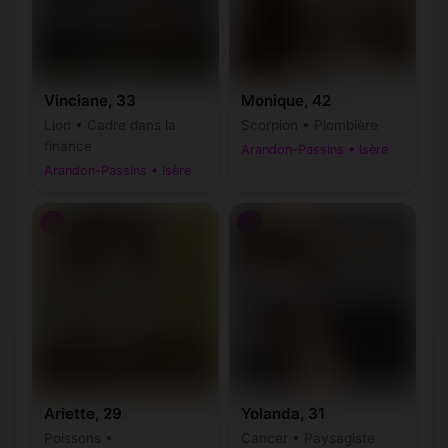
Vinciane, 33
Monique, 42
Lion • Cadre dans la
Scorpion • Plombière
finance
Arandon-Passins • Isère
Arandon-Passins • Isère
♀
♀
Ariette, 29
Yolanda, 31
Poissons •
Cancer • Paysagiste