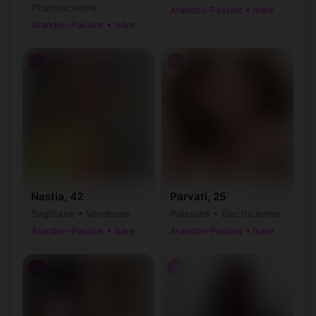
Pharmacienne
Arandon-Passins • Isère
Arandon-Passins • Isère
♀
♀
Nastia, 42
Parvati, 25
Sagittaire • Vendeuse
Poissons • Électricienne
Arandon-Passins • Isère
Arandon-Passins • Isère
♂
♂