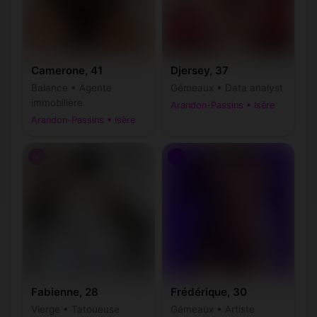
Camerone, 41
Djersey, 37
Balance • Agente
Gémeaux • Data analyst
immobilière
Arandon-Passins • Isère
Arandon-Passins • Isère
♀
♀
Fabienne, 28
Frédérique, 30
Vierge • Tatoueuse
Gémeaux • Artiste