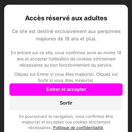
Arcangues • Pyrénées-
Atlantiques
Accès réservé aux adultes
Ce site est destiné exclusivement aux personnes
majeures de 18 ans et plus.
Speed Dating à
En entrant sur ce site, vous confirmez avoir au moins 18
ans et accepter l'utilisation de cookies strictement
Arcangues
nécessaires au bon fonctionnement du service.
Cliquez sur Entrer si vous êtes majeur(e). Cliquez sur
Sortir si vous êtes mineur(e).
Rejoins les membres de Arcangues et des
alentours !
Entrer et accepter
Sortir
S'inscrire gratuitement
En poursuivant la navigation, vous confirmez être
majeur(e) et acceptez nos cookies strictement
nécessaires.
Politique de confidentialité
.