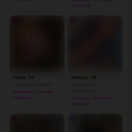
Atlantiques
♀
♀
Yassa, 36
Medyna, 28
Taureau • Plombière
Capricorne •
Professeure
Arcangues • Pyrénées-
Atlantiques
Arcangues • Pyrénées-
Atlantiques
♀
♀