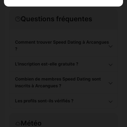
Questions fréquentes
Comment trouver Speed Dating à Arcangues
?
L'inscription est-elle gratuite ?
Combien de membres Speed Dating sont
inscrits à Arcangues ?
Les profils sont-ils vérifiés ?
Météo