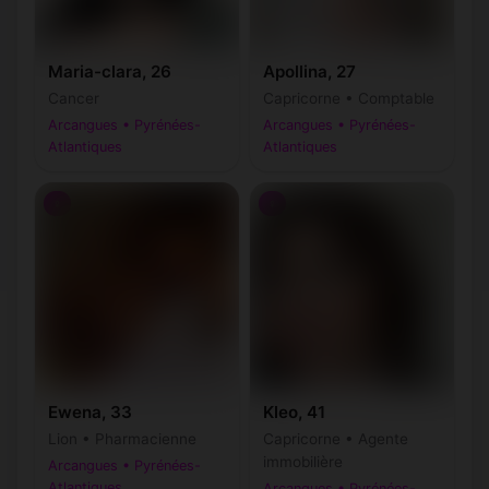
Maria-clara, 26
Apollina, 27
Cancer
Capricorne • Comptable
Arcangues • Pyrénées-
Arcangues • Pyrénées-
Atlantiques
Atlantiques
♀
♀
Ewena, 33
Kleo, 41
Lion • Pharmacienne
Capricorne • Agente
immobilière
Arcangues • Pyrénées-
Atlantiques
Arcangues • Pyrénées-