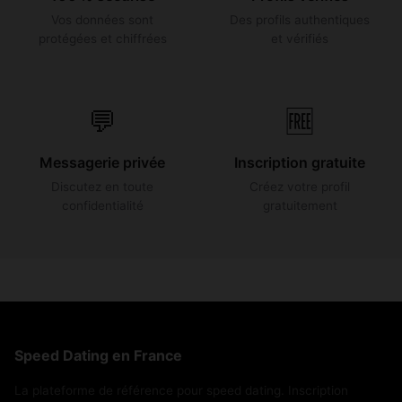
Vos données sont
Des profils authentiques
protégées et chiffrées
et vérifiés
💬
🆓
Messagerie privée
Inscription gratuite
Discutez en toute
Créez votre profil
confidentialité
gratuitement
Speed Dating en France
La plateforme de référence pour speed dating. Inscription