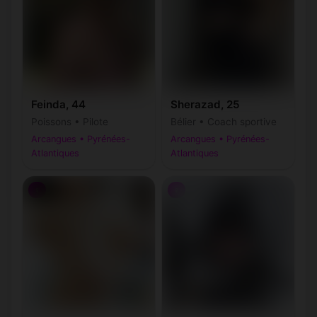
Feinda, 44
Sherazad, 25
Poissons • Pilote
Bélier • Coach sportive
Arcangues • Pyrénées-
Arcangues • Pyrénées-
Atlantiques
Atlantiques
♀
♀