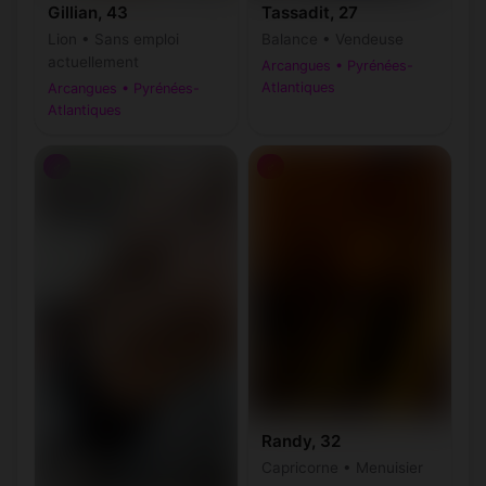
Gillian, 43
Tassadit, 27
Lion • Sans emploi
Balance • Vendeuse
actuellement
Arcangues • Pyrénées-
Atlantiques
Arcangues • Pyrénées-
Atlantiques
♂
♂
Randy, 32
Capricorne • Menuisier