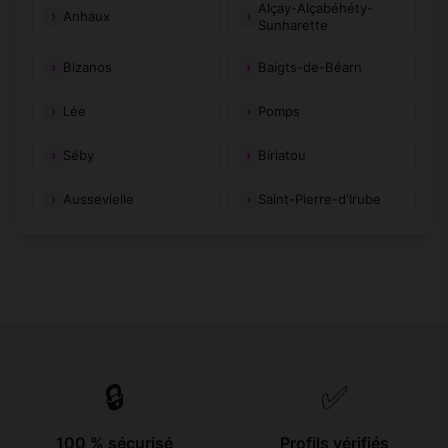
Alçay-Alçabéhéty-
Anhaux
Sunharette
Bizanos
Baigts-de-Béarn
Lée
Pomps
Séby
Biriatou
Aussevielle
Saint-Pierre-d'Irube
🔒
✅
100 % sécurisé
Profils vérifiés