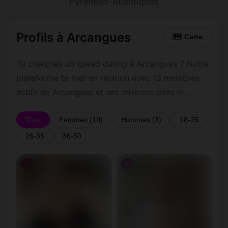
Pyrénées-Atlantiques
Profils à Arcangues
🗺 Carte
Tu cherches un speed dating à Arcangues ? Notre
plateforme te met en relation avec 13 membres
actifs de Arcangues et ses environs dans le
Pyrénées-Atlantiques. Inscris-toi gratuitement
pour contacter les membres de Arcangues et les
Tous
Femmes (10)
Hommes (3)
18-25
alentours.
26-35
36-50
♀
♀