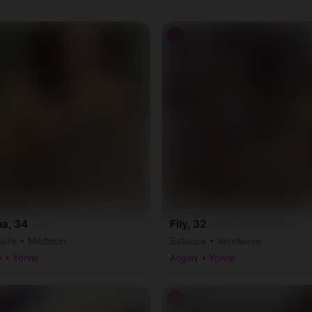
♀
na, 34
Fily, 32
taire • Médecin
Balance • Vendeuse
y • Yonne
Angely • Yonne
♀