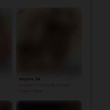
♀
Maylina, 36
Scorpion • Community manager
Angely • Yonne
♀