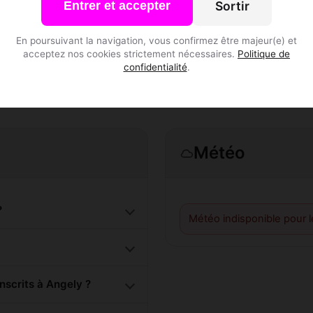
Sortir
Entrer et accepter
S'inscrire gratuitement
En poursuivant la navigation, vous confirmez être majeur(e) et
acceptez nos cookies strictement nécessaires.
Politique de
confidentialité
.
Météo
?
Météo indisponible pour 
scrits à Angely ?