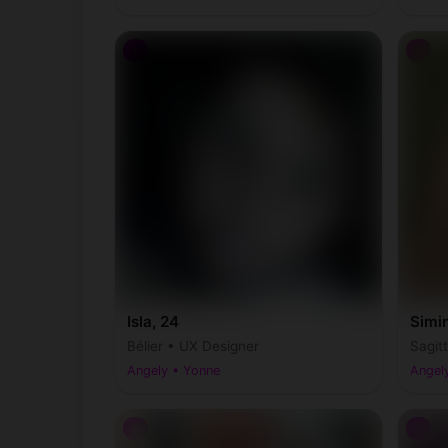
♀
♀
Isla, 24
Simi
Bélier • UX Designer
Sagit
Angely • Yonne
Angel
♀
♀