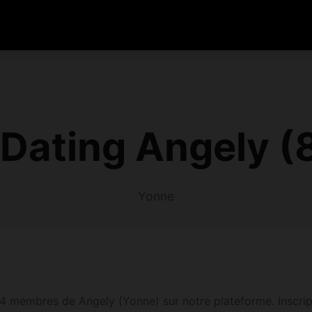
Dating Angely 
Yonne
4 membres de Angely (Yonne) sur notre plateforme. Inscripti