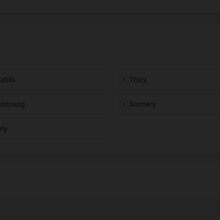
ablis
Thizy
mbourg
Sormery
rly