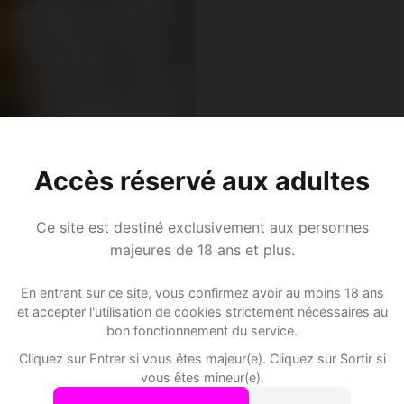
 34
Accès réservé aux adultes
ce • Plombier
y • Yonne
Ce site est destiné exclusivement aux personnes
majeures de 18 ans et plus.
En entrant sur ce site, vous confirmez avoir au moins 18 ans
et accepter l'utilisation de cookies strictement nécessaires au
bon fonctionnement du service.
Speed Dating à Angely
Cliquez sur Entrer si vous êtes majeur(e). Cliquez sur Sortir si
vous êtes mineur(e).
Rejoins les membres de Angely et des alentours !