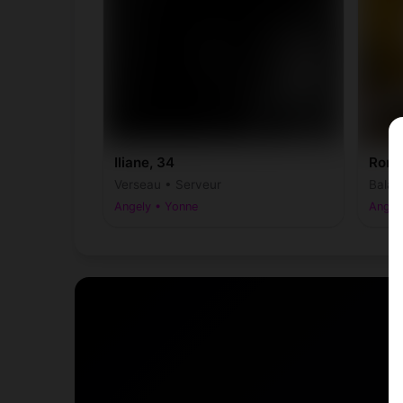
Iliane, 34
Roni,
Verseau • Serveur
Balan
Angely • Yonne
Angel