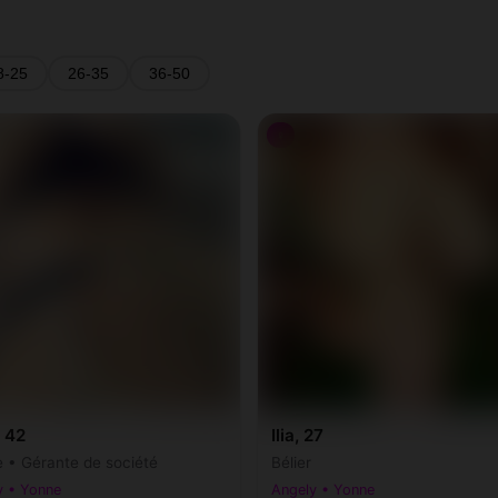
8-25
26-35
36-50
♀
 42
Ilia, 27
e • Gérante de société
Bélier
y • Yonne
Angely • Yonne