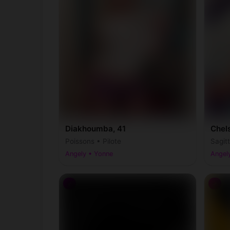
Diakhoumba, 41
Chel
Poissons • Pilote
Sagit
Angely • Yonne
Angel
♂
♂