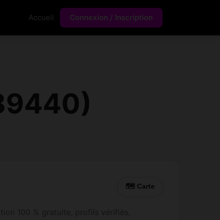
Accueil
Connexion / Inscription
(89440)
🗺 Carte
on 100 % gratuite, profils vérifiés,