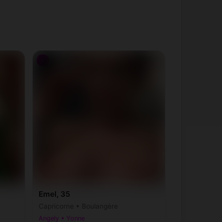
♀
Emel, 35
Capricorne • Boulangère
Angely • Yonne