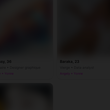
ssy, 36
Baraka, 23
taire • Designer graphique
Vierge • Data analyst
y • Yonne
Angely • Yonne