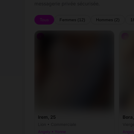
messagerie privée sécurisée.
Tous
Femmes (12)
Hommes (2)
1
♀
♀
Irem, 25
Bora,
Lion • Commerciale
Vierg
Angely • Yonne
Angel