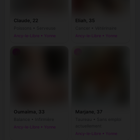
Claude, 22
Eliah, 35
Poissons • Serveuse
Cancer • Vétérinaire
Ancy-le-Libre • Yonne
Ancy-le-Libre • Yonne
♀
♀
Oumaïma, 33
Marjane, 37
Balance • Infirmière
Taureau • Sans emploi
actuellement
Ancy-le-Libre • Yonne
Ancy-le-Libre • Yonne