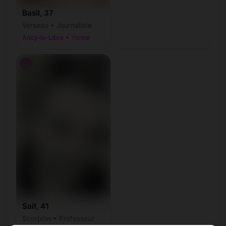
Basil, 37
Verseau • Journaliste
Ancy-le-Libre • Yonne
♂
Saif, 41
Scorpion • Professeur