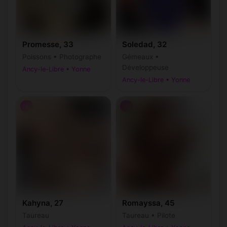
Promesse, 33
Soledad, 32
Poissons • Photographe
Gémeaux •
Développeuse
Ancy-le-Libre • Yonne
Ancy-le-Libre • Yonne
♀
♀
Kahyna, 27
Romayssa, 45
Taureau
Taureau • Pilote