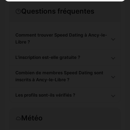
Questions fréquentes
Comment trouver Speed Dating à Ancy-le-
Libre ?
L'inscription est-elle gratuite ?
Combien de membres Speed Dating sont
inscrits à Ancy-le-Libre ?
Les profils sont-ils vérifiés ?
Météo