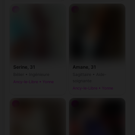
♀
♀
Serine, 31
Amane, 31
Bélier • Ingénieure
Sagittaire • Aide-
soignante
Ancy-le-Libre • Yonne
Ancy-le-Libre • Yonne
♀
♀