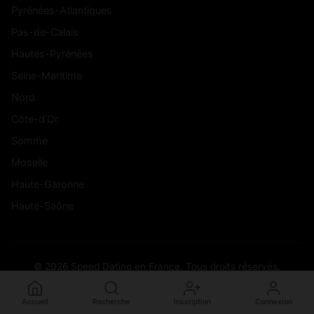
Pyrénées-Atlantiques
Pas-de-Calais
Hautes-Pyrénées
Seine-Maritime
Nord
Côte-d'Or
Somme
Moselle
Haute-Garonne
Haute-Saône
© 2026 Speed Dating en France. Tous droits réservés.
Accueil
Recherche
Inscription
Connexion