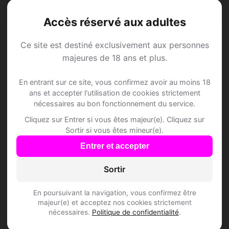
Ancy-le-Libre • Yonne
Accès réservé aux adultes
Ce site est destiné exclusivement aux personnes
majeures de 18 ans et plus.
Speed Dating à Ancy-
En entrant sur ce site, vous confirmez avoir au moins 18
ans et accepter l'utilisation de cookies strictement
le-Libre
nécessaires au bon fonctionnement du service.
Cliquez sur Entrer si vous êtes majeur(e). Cliquez sur
Rejoins les membres de Ancy-le-Libre et
Sortir si vous êtes mineur(e).
des alentours !
Entrer et accepter
Sortir
S'inscrire gratuitement
En poursuivant la navigation, vous confirmez être
majeur(e) et acceptez nos cookies strictement
nécessaires.
Politique de confidentialité
.