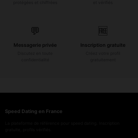
protégées et chiffrées
et vérifiés
💬
🆓
Messagerie privée
Inscription gratuite
Discutez en toute
Créez votre profil
confidentialité
gratuitement
Speed Dating en France
La plateforme de référence pour speed dating. Inscription
gratuite, profils vérifiés.