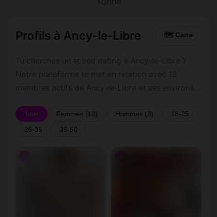
Yonne
Profils à Ancy-le-Libre
🗺 Carte
Tu cherches un speed dating à Ancy-le-Libre ?
Notre plateforme te met en relation avec 13
membres actifs de Ancy-le-Libre et ses environs
dans le Yonne. Inscris-toi gratuitement pour
contacter les membres de Ancy-le-Libre et les
Tous
Femmes (10)
Hommes (3)
18-25
alentours.
26-35
36-50
♀
♀