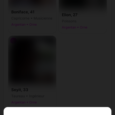
Boniface, 41
Elion, 27
Capricorne • Musicienne
Poissons
Argentan • Orne
Argentan • Orne
♂
Seyit, 33
Taureau • Ingénieur
Argentan • Orne