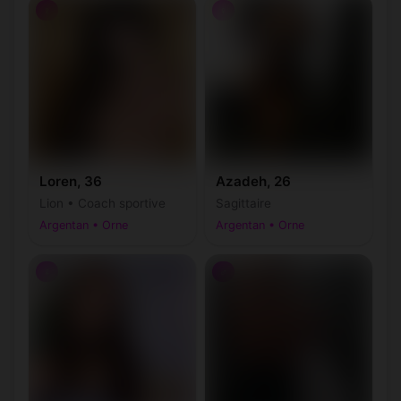
♀
♀
Loren, 36
Azadeh, 26
Lion • Coach sportive
Sagittaire
Argentan • Orne
Argentan • Orne
♀
♂