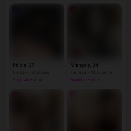
♀
♀
Phibie, 37
Miangaly, 34
Vierge • Tatoueuse
Taureau • Musicienne
Argentan • Orne
Argentan • Orne
♀
♀