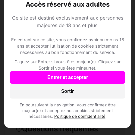
Accès réservé aux adultes
Ce site est destiné exclusivement aux personnes
Speed Dating à
majeures de 18 ans et plus.
Argentan
En entrant sur ce site, vous confirmez avoir au moins 18
ans et accepter l'utilisation de cookies strictement
nécessaires au bon fonctionnement du service.
Rejoins les membres de Argentan et des
Cliquez sur Entrer si vous êtes majeur(e). Cliquez sur
alentours !
Sortir si vous êtes mineur(e).
Entrer et accepter
S'inscrire gratuitement
Sortir
En poursuivant la navigation, vous confirmez être
majeur(e) et acceptez nos cookies strictement
nécessaires.
Politique de confidentialité
.
Questions fréquentes