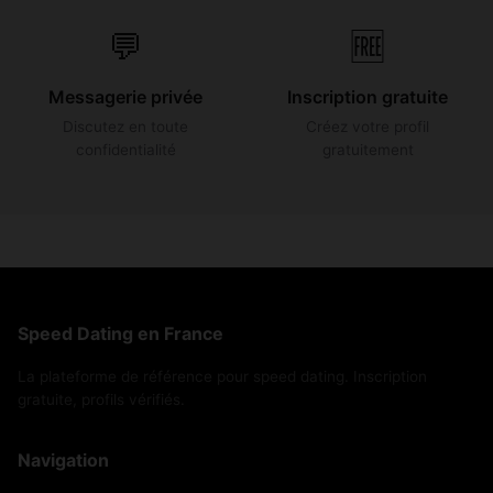
💬
🆓
Messagerie privée
Inscription gratuite
Discutez en toute
Créez votre profil
confidentialité
gratuitement
Speed Dating en France
La plateforme de référence pour speed dating. Inscription
gratuite, profils vérifiés.
Navigation