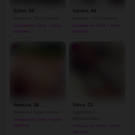
Sybel, 39
Varsha, 44
Verseau • Électricienne
Balance • UX Designer
Arelaune-en-Seine • Seine-
Arelaune-en-Seine • Seine-
Maritime
Maritime
♀
♀
Venezia, 26
Shiva, 23
Balance • Sage-femme
Sagittaire •
Mécanicienne
Arelaune-en-Seine • Seine-
Maritime
Arelaune-en-Seine • Seine-
Maritime