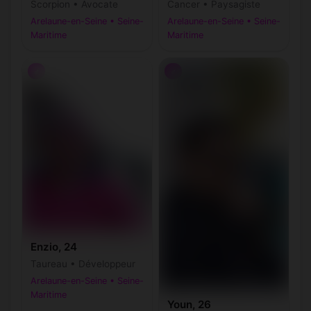
Scorpion • Avocate
Cancer • Paysagiste
Arelaune-en-Seine • Seine-
Arelaune-en-Seine • Seine-
Maritime
Maritime
♂
♂
Enzio, 24
Taureau • Développeur
Arelaune-en-Seine • Seine-
Maritime
Youn, 26