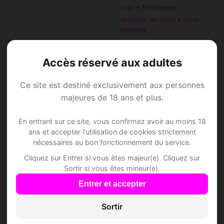
Lion • Professeur
Arelaune-en-Seine • Seine-
Maritime
Accès réservé aux adultes
Ce site est destiné exclusivement aux personnes
Speed Dating à
majeures de 18 ans et plus.
Arelaune-en-Seine
En entrant sur ce site, vous confirmez avoir au moins 18
ans et accepter l'utilisation de cookies strictement
nécessaires au bon fonctionnement du service.
Rejoins les membres de Arelaune-en-
Cliquez sur Entrer si vous êtes majeur(e). Cliquez sur
Seine et des alentours !
Sortir si vous êtes mineur(e).
Entrer et accepter
S'inscrire gratuitement
Sortir