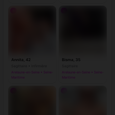
♀
♀
Annita, 42
Bisma, 35
Sagittaire • Infirmière
Sagittaire
Arelaune-en-Seine • Seine-
Arelaune-en-Seine • Seine-
Maritime
Maritime
♀
♀