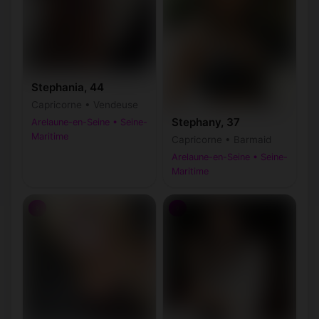
Stephania, 44
Capricorne • Vendeuse
Stephany, 37
Arelaune-en-Seine • Seine-
Maritime
Capricorne • Barmaid
Arelaune-en-Seine • Seine-
Maritime
♀
♀