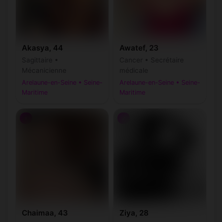
Akasya, 44
Awatef, 23
Sagittaire •
Cancer • Secrétaire
Mécanicienne
médicale
Arelaune-en-Seine • Seine-
Arelaune-en-Seine • Seine-
Maritime
Maritime
♀
♂
Chaimaa, 43
Ziya, 28