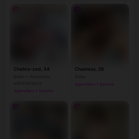
♀
♀
Chahra-zed, 34
Chainess, 29
Bélier • Assistante
Bélier
administrative
Agenvillers • Somme
Agenvillers • Somme
♀
♀