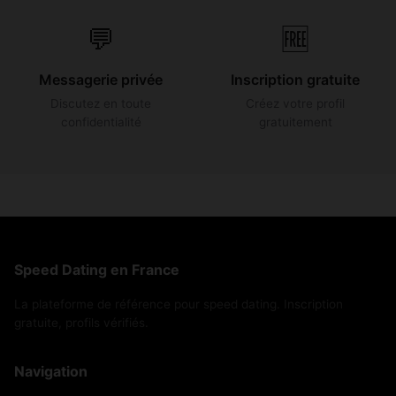
💬
🆓
Messagerie privée
Inscription gratuite
Discutez en toute
Créez votre profil
confidentialité
gratuitement
Speed Dating en France
La plateforme de référence pour speed dating. Inscription
gratuite, profils vérifiés.
Navigation