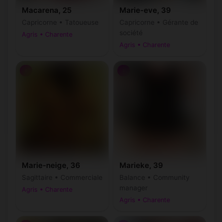
Macarena, 25
Marie-eve, 39
Capricorne • Tatoueuse
Capricorne • Gérante de
société
Agris • Charente
Agris • Charente
♀
♀
Marie-neige, 36
Marieke, 39
Sagittaire • Commerciale
Balance • Community
manager
Agris • Charente
Agris • Charente