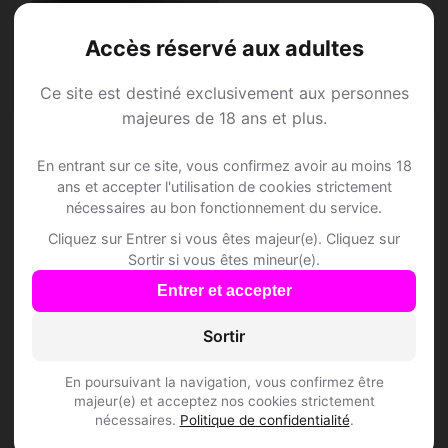
Jad, 44
Accès réservé aux adultes
Vierge • Commercial
Agris • Charente
Ce site est destiné exclusivement aux personnes
majeures de 18 ans et plus.
En entrant sur ce site, vous confirmez avoir au moins 18
ans et accepter l'utilisation de cookies strictement
Speed Dating à Agris
nécessaires au bon fonctionnement du service.
Cliquez sur Entrer si vous êtes majeur(e). Cliquez sur
Sortir si vous êtes mineur(e).
Rejoins les membres de Agris et des
Entrer et accepter
alentours !
Sortir
S'inscrire gratuitement
En poursuivant la navigation, vous confirmez être
majeur(e) et acceptez nos cookies strictement
nécessaires.
Politique de confidentialité
.