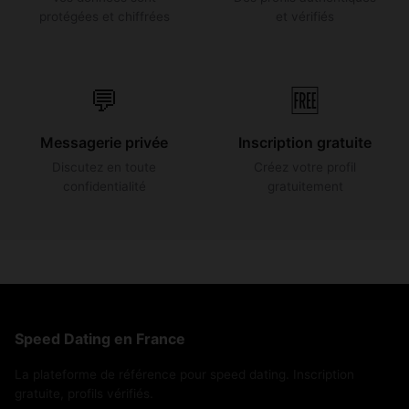
protégées et chiffrées
et vérifiés
💬
🆓
Messagerie privée
Inscription gratuite
Discutez en toute
Créez votre profil
confidentialité
gratuitement
Speed Dating en France
La plateforme de référence pour speed dating. Inscription
gratuite, profils vérifiés.