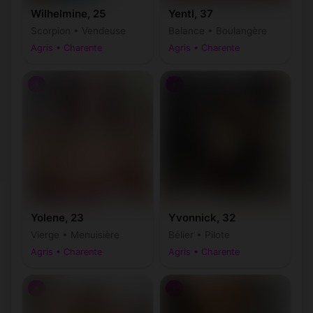
Wilhelmine, 25
Yentl, 37
Scorpion • Vendeuse
Balance • Boulangère
Agris • Charente
Agris • Charente
♀
♀
Yolene, 23
Yvonnick, 32
Vierge • Menuisière
Bélier • Pilote
Agris • Charente
Agris • Charente
♀
♀