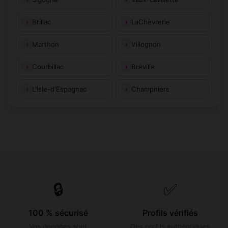
Brillac
LaChèvrerie
Marthon
Villognon
Courbillac
Bréville
L'Isle-d'Espagnac
Champniers
🔒
✅
100 % sécurisé
Profils vérifiés
Vos données sont
Des profils authentiques