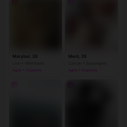
♀
♀
Marybel, 38
Meril, 29
Lion • Vétérinaire
Cancer • Boulangère
Agris • Charente
Agris • Charente
♂
♂