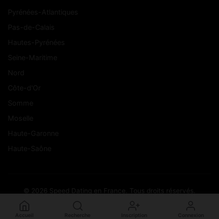
Pyrénées-Atlantiques
Pas-de-Calais
Hautes-Pyrénées
Seine-Maritime
Nord
Côte-d'Or
Somme
Moselle
Haute-Garonne
Haute-Saône
© 2026 Speed Dating en France. Tous droits réservés.
Accueil
Recherche
Inscription
Connexion