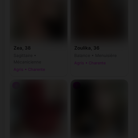
Zea, 38
Zoulika, 36
Sagittaire •
Balance • Menuisière
Mécanicienne
Agris • Charente
Agris • Charente
♀
♀