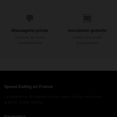
💬
🆓
Messagerie privée
Inscription gratuite
Discutez en toute
Créez votre profil
confidentialité
gratuitement
Speed Dating en France
La plateforme de référence pour speed dating. Inscription
gratuite, profils vérifiés.
Navigation