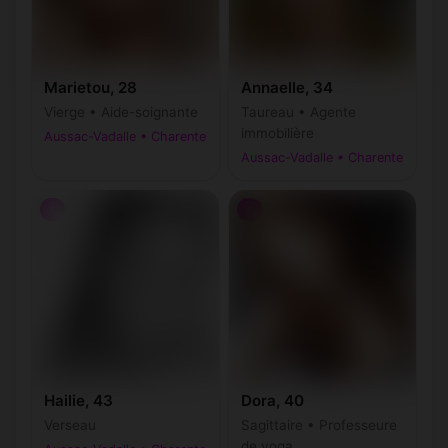
Marietou, 28
Annaelle, 34
Vierge • Aide-soignante
Taureau • Agente
immobilière
Aussac-Vadalle • Charente
Aussac-Vadalle • Charente
♀
♀
Hailie, 43
Dora, 40
Verseau
Sagittaire • Professeure
de yoga