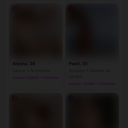
♀
♀
Aiyana, 38
Pearl, 35
Cancer • Architecte
Scorpion • Gérante de
société
Aussac-Vadalle • Charente
Aussac-Vadalle • Charente
♀
♀