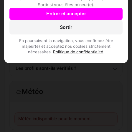
Sortir si vous êtes mineur(e).
Comment trouver Speed Dating à Aussac-
Entrer et accepter
Vadalle ?
Sortir
L'inscription est-elle gratuite ?
En poursuivant la navigation, vous confirmez être
Combien de membres Speed Dating sont
majeur(e) et acceptez nos cookies strictement
nécessaires.
Politique de confidentialité
.
inscrits à Aussac-Vadalle ?
Les profils sont-ils vérifiés ?
Météo
Météo indisponible pour le moment.