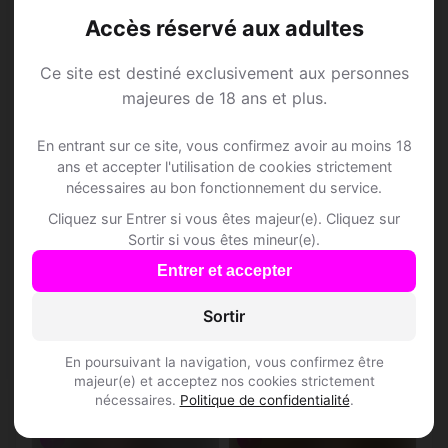
Balance • Ingénieure
Bélier • Développeuse
Passa
Perpignan
(66300)
(66000)
Accès réservé aux adultes
Alénya • Pyrénées-
Amélie-les-Bains-Palalda •
Orientales
Pyrénées-Orientales
Peyrestortes
Pia
(66600)
(66380)
Ce site est destiné exclusivement aux personnes
majeures de 18 ans et plus.
Planès
Planèzes
(66210)
(66720)
♀
♀
Pollestres
Ponteilla
En entrant sur ce site, vous confirmez avoir au moins 18
(66450)
(66300)
ans et accepter l'utilisation de cookies strictement
nécessaires au bon fonctionnement du service.
Port-Vendres
Porta
(66660)
(66760)
Cliquez sur Entrer si vous êtes majeur(e). Cliquez sur
Porté-
Prats-de-Mollo-
Sortir si vous êtes mineur(e).
(66760)
(66230)
Puymorens
la-Preste
Entrer et accepter
Prats-de-
Laura, 40
Yris, 25
Prugnanes
(66730)
(66220)
Sournia
Sortir
Taureau • Cheffe de
Poissons • Assistante
projet
administrative
Prunet-et-
Puyvalador
(66130)
(66210)
En poursuivant la navigation, vous confirmez être
Belpuig
Alénya • Pyrénées-
Amélie-les-Bains-Palalda •
majeur(e) et acceptez nos cookies strictement
Orientales
Pyrénées-Orientales
nécessaires.
Politique de confidentialité
.
Pézilla-de-
Py
(66360)
(66730)
Conflent
♀
♀