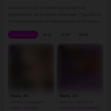
Banyuls-dels-
Envie de trouver un speed dating dans le
Baixas
(66390)
(66300)
Aspres
département de Pyrénées-Orientales ? Rejoins les
Banyuls-sur-
20 membres actifs du département de Pyrénées-
Bolquère
(66650)
(66210)
Mer
Orientales. L'inscription gratuite te permettra de
contacter les autres membres par messagerie
Femmes (20)
18-25
26-35
36-50
Boule-d'Amont
Bouleternère
(66130)
(66130)
privée.
Bourg-Madame
Brouilla
(66760)
(66620)
♀
♀
Cabestany
Caixas
(66330)
(66300)
Calce
Calmeilles
(66600)
(66400)
Campoussy
Campôme
(66730)
(66500)
Camélas
Canaveilles
(66300)
(66360)
Kayla, 45
Marla, 34
Canet-en-
Cancer • Boulangère
Balance • Opticienne
Canohès
(66140)
(66680)
Roussillon
Alénya • Pyrénées-
Amélie-les-Bains-Palalda •