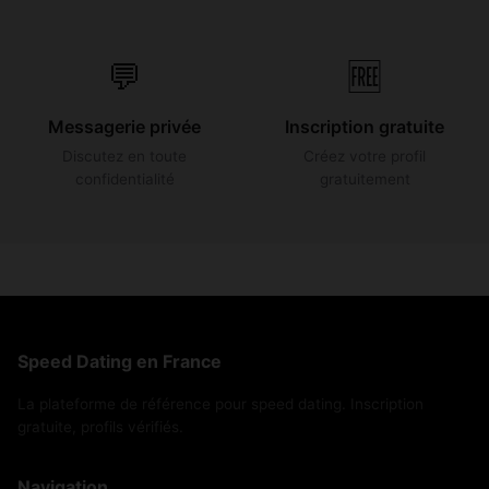
💬
🆓
Messagerie privée
Inscription gratuite
Discutez en toute
Créez votre profil
confidentialité
gratuitement
Speed Dating en France
La plateforme de référence pour speed dating. Inscription
gratuite, profils vérifiés.
Navigation