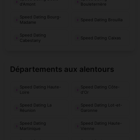
d'Amont
Bouleternère
Trévillach
Ur
(66130)
(66760)
Speed Dating Bourg-
Urbanya
Valcebollère
Speed Dating Brouilla
(66500)
(66340)
Madame
Vernet-les-
Speed Dating
Valmanya
(66320)
(66820)
Speed Dating Caixas
Bains
Cabestany
Villefranche-de-
Villelongue-de-
(66500)
(66410)
Conflent
la-Salanque
Départements aux alentours
Villelongue-
Villemolaque
(66740)
(66300)
dels-Monts
Villeneuve-de-
Speed Dating Haute-
Villeneuve-la-
Speed Dating Côte-
(66180)
(66610)
la-Raho
Loire
Rivière
d'Or
Speed Dating La
Speed Dating Lot-et-
Vingrau
Vinça
(66600)
(66320)
Réunion
Garonne
Vivès
Égat
(66490)
(66120)
Speed Dating
Speed Dating Haute-
Martinique
Vienne