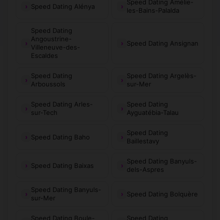
Speed Dating Amélie-
Serralongue
Sorède
Speed Dating Alénya
(66230)
(66690)
les-Bains-Palalda
Souanyas
Sournia
(66360)
(66730)
Speed Dating
Angoustrine-
Speed Dating Ansignan
Villeneuve-des-
Taillet
Tarerach
(66400)
(66320)
Escaldes
Targassonne
Taulis
(66120)
(66110)
Speed Dating
Speed Dating Argelès-
Arboussols
sur-Mer
Taurinya
Tautavel
(66500)
(66720)
Speed Dating Arles-
Speed Dating
sur-Tech
Ayguatébia-Talau
Terrats
Thuir
(66300)
(66300)
Speed Dating
Thuès-Entre-
Speed Dating Baho
Théza
(66360)
(66200)
Baillestavy
Valls
Speed Dating Banyuls-
Tordères
Torreilles
(66300)
(66440)
Speed Dating Baixas
dels-Aspres
Toulouges
Tresserre
(66350)
(66300)
Speed Dating Banyuls-
Speed Dating Bolquère
sur-Mer
Trilla
Trouillas
(66220)
(66300)
Speed Dating Boule-
Speed Dating