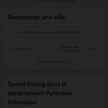
210 villes disponibles
Rechercher une ville
🔍
Amélie-les-
Alénya
(66200)
(66110)
Bains-Palalda
Angoustrine-
Voir les 210 villes ▼
Villeneuve-des-
Ansignan
(66760)
(66220)
Escaldes
Arboussols
Argelès-sur-Mer
(66320)
(66700)
Speed Dating dans le
Ayguatébia-
Arles-sur-Tech
département Pyrénées-
(66150)
(66360)
Talau
Orientales
Baho
Baillestavy
(66540)
(66320)