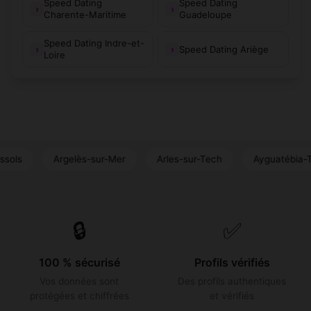
Speed Dating
Speed Dating
Charente-Maritime
Guadeloupe
Speed Dating Indre-et-
Speed Dating Ariège
Loire
Argelès-sur-Mer
Arles-sur-Tech
Ayguatébia-Talau
🔒
✅
100 % sécurisé
Profils vérifiés
Vos données sont
Des profils authentiques
protégées et chiffrées
et vérifiés