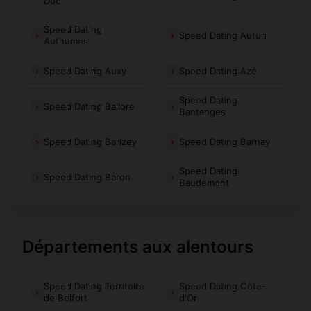
Duc
Génelard
Hautefond
(71420)
(71600)
Speed Dating
Speed Dating Autun
Authumes
Huilly-sur-Seille
Hurigny
(71290)
(71870)
Speed Dating Auxy
Speed Dating Azé
Igornay
Iguerande
(71540)
(71340)
Speed Dating
Speed Dating Ballore
Bantanges
Igé
Issy-l'Évêque
(71960)
(71760)
Speed Dating Barizey
Speed Dating Barnay
Jalogny
Jambles
(71250)
(71640)
Speed Dating
Joncy
Joudes
(71460)
(71480)
Speed Dating Baron
Baudemont
Jouvençon
Jugy
(71290)
(71240)
Juif
Jully-lès-Buxy
(71440)
(71390)
Départements aux alentours
L'Abergement-
L'Abergement-
(71370)
(71290)
Sainte-Colombe
de-Cuisery
Speed Dating Territoire
Speed Dating Côte-
de Belfort
d'Or
L'Hôpital-le-
LaBoulaye
(71600)
(71320)