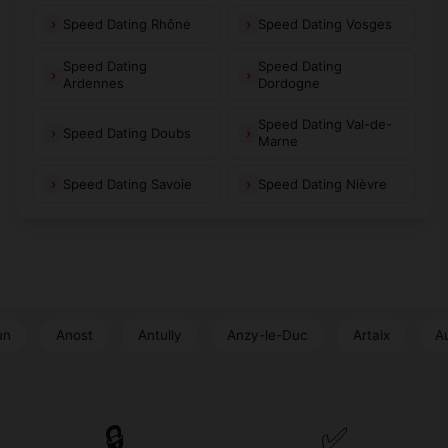
Mercier
Speed Dating Rhône
Speed Dating Vosges
LaCelle-en-
LaChapelle-
(71400)
(71500)
Morvan
Naude
Speed Dating
Speed Dating
Ardennes
Dordogne
LaChapelle-
LaChapelle-
(71310)
(71470)
Saint-Sauveur
Thècle
Speed Dating Val-de-
Speed Dating Doubs
Marne
LaChapelle-au-
LaChapelle-de-
(71130)
(71240)
Mans
Bragny
Speed Dating Savoie
Speed Dating Nièvre
LaChapelle-de-
LaChapelle-du-
(71570)
(71520)
Guinchay
Mont-de-France
LaChapelle-
LaChapelle-
(71700)
(71800)
sous-Brancion
sous-Dun
nost
Antully
Anzy-le-Duc
Artaix
Authumes
LaChapelle-
LaCharmée
(71190)
(71100)
sous-Uchon
LaClayette
LaComelle
(71800)
(71990)
🔒
✅
LaGrande-