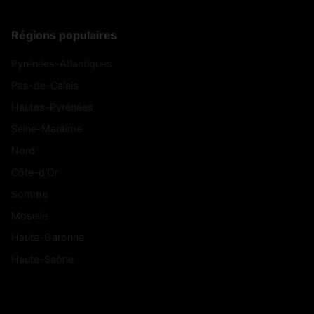
Lucenay-
Lournand
(71250)
(71540)
l'Évêque
Régions populaires
Lugny-lès-
Lugny
(71260)
(71120)
Charolles
Pyrénées-Atlantiques
Mailly
Malay
(71340)
(71460)
Pas-de-Calais
Hautes-Pyrénées
Maltat
Mancey
(71140)
(71240)
Seine-Maritime
Marcilly-la-
Marcigny
Nord
(71110)
(71120)
Gueurce
Côte-d'Or
Marcilly-lès-
Marly-sous-Issy
(71390)
(71760)
Somme
Buxy
Moselle
Martailly-lès-
Marly-sur-Arroux
(71420)
(71700)
Brancion
Haute-Garonne
Haute-Saône
Martigny-le-
Mary
(71220)
(71300)
Comte
Massilly
Matour
(71250)
(71520)