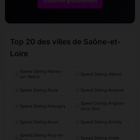
S'inscrire gratuitement
Fragnes-
Frangy-en-
(71530)
(71330)
LaLoyère
Bresse
Fretterans
Frontenard
(71270)
(71270)
Frontenaud
Fuissé
(71580)
(71960)
Top 20 des villes de Saône-et-
Genouilly
Gergy
(71460)
(71590)
Loire
Germolles-sur-
Germagny
(71460)
(71520)
Grosne
Speed Dating Allerey-
Speed Dating Allériot
sur-Saône
Gibles
Gigny-sur-Saône
(71800)
(71240)
Speed Dating Aluze
Speed Dating Amanzé
Gilly-sur-Loire
Givry
(71160)
(71640)
Speed Dating Anglure-
Speed Dating Ameugny
Grandvaux
Granges
(71430)
sous-Dun
(71390)
Grevilly
Speed Dating Anost
Grury
Speed Dating Antully
(71700)
(71760)
Speed Dating Anzy-le-
Guerfand
Gueugnon
(71620)
(71130)
Speed Dating Artaix