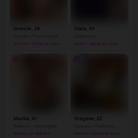
Chevagny-sur-
Chissey-en-
(71220)
(71540)
Guye
Morvan
Orancie, 36
Clara, 45
Chissey-lès-
Chânes
(71460)
(71570)
Mâcon
Cancer • Psychologue
Capricorne
Allériot • Saône-et-Loire
Aluze • Saône-et-Loire
Château
Châtel-Moron
(71250)
(71510)
♀
♀
Châtenoy-en-
Châtenoy-le-
(71380)
(71880)
Bresse
Royal
Chérizet
Ciel
(71250)
(71350)
Ciry-le-Noble
Clessy
(71420)
(71130)
Clessé
Cluny
(71260)
(71250)
Marilie, 41
Oregane, 22
Collonge-en-
Clux-Villeneuve
(71270)
(71460)
Charollais
Balance • Boulangère
Verseau • Freelance
Allerey-sur-Saône •
Allériot • Saône-et-Loire
Collonge-la-
Colombier-en-