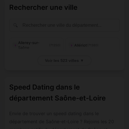
Rechercher une ville
🔍
Allerey-sur-
Allériot
(71350)
(71380)
Saône
Aluze
Amanzé
(71510)
(71800)
Voir les 523 villes ▼
Anglure-sous-
Ameugny
(71460)
(71170)
Dun
Speed Dating dans le
Anost
Antully
(71550)
(71400)
département Saône-et-Loire
Anzy-le-Duc
Artaix
(71110)
(71110)
Envie de trouver un speed dating dans le
Authumes
Autun
(71270)
(71400)
département de Saône-et-Loire ? Rejoins les 20
Auxy
Azé
(71400)
(71260)