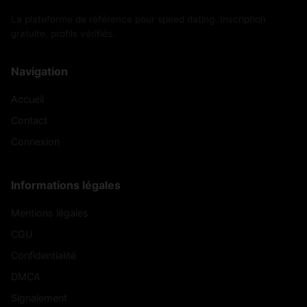
La plateforme de référence pour speed dating. Inscription
LePlanois
LePuley
(71330)
(71460)
gratuite, profils vérifiés.
LeRousset-
LeTartre
(71220)
(71330)
Marizy
Navigation
LeVillars
LesBizots
Accueil
(71700)
(71710)
Contact
LesBordes
LesGuerreaux
(71350)
(71160)
Connexion
Lessard-en-
Lesme
(71140)
(71440)
Bresse
Informations légales
Lessard-le-
Leynes
(71530)
(71570)
National
Mentions légales
CGU
Ligny-en-
Loisy
(71110)
(71290)
Brionnais
Confidentialité
DMCA
Longepierre
Louhans
(71270)
(71500)
Signalement