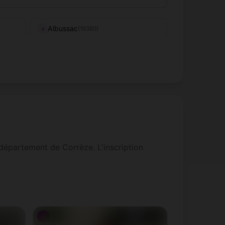
Albussac
(19380)
Ambrugeat
(19250)
Aubazines
(19190)
Bassignac-le-Bas
(19430)
Benayes
(19510)
département de Corrèze. L'inscription
Bilhac
(19120)
Brignac-la-Plaine
(19310)
Chabrignac
(19430)
(19350)
♀