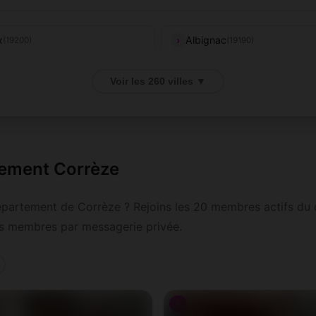
x
Albignac
(19200)
(19190)
leyrat
Altillac
(19200)
(19120)
Voir les 260 villes ▼
nac-Pompadour
Astaillac
(19230)
(19120)
en
Bar
(19310)
(19800)
tement Corrèze
aulieu-sur-Dordogne
Bellechassagne
(19120)
(19290)
épartement de Corrèze ? Rejoins les 20 membres actifs du 
yssac
Beyssenac
(19230)
(19230)
res membres par messagerie privée.
rt-les-Orgues
Branceilles
(19110)
(19500)
Camps-Saint-Mathurin-
geat
(19170)
Léobazel
♀