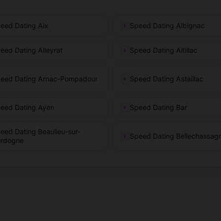
int-Salvadour
Saint-Setiers
(19700)
(19290)
eed Dating Aix
Speed Dating Albignac
int-Sulpice-les-Bois
Saint-Viance
(19250)
(19240)
eed Dating Alleyrat
Speed Dating Altillac
int-Yrieix-le-Déjalat
Saint-Éloy-les-Tuileries
(19300)
(19210
eed Dating Arnac-Pompadour
Speed Dating Astaillac
inte-Fortunade
Sainte-Féréole
(19490)
(19270)
eed Dating Ayen
Speed Dating Bar
rran
Sarroux-SaintJulien
(19800)
(19110)
eed Dating Beaulieu-sur-
Speed Dating Bellechassag
xcles
Sioniac
(19430)
(19120)
rdogne
udeilles
Soursac
(19300)
(19550)
rilhac
Tarnac
(19190)
(19170)
s
eignac
Troche
(19260)
(19230)