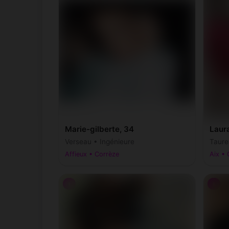
Chamberet
Ch
(19370)
Champagnac-la-Prune
Ch
(19320)
Chartrier-Ferrière
Ch
(19600)
Chavanac
Ch
(19290)
Clergoux
Co
(19320)
Marie-gilberte, 34
Laur
Condat-sur-Ganaveix
Co
(19140)
Verseau • Ingénieure
Taure
Affieux • Corrèze
Aix • 
Cosnac
Co
(19360)
♀
♀
Curemonte
Da
(19500)
Davignac
Do
(19250)