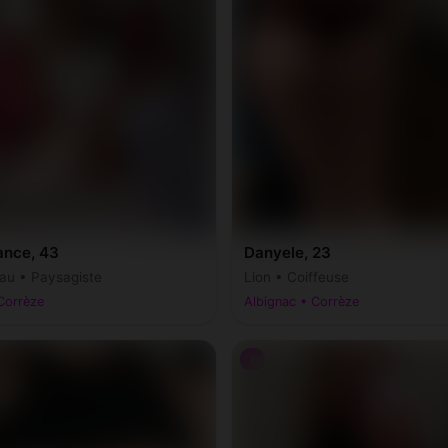
amboulive
Chameyrat
(19450)
(19330)
anac-les-Mines
Chanteix
(19150)
(19330)
asteaux
Chauffour-sur-Vell
(19600)
(19500)
averoche
Chenailler-Mascheix
(19200)
(19120)
llonges-la-Rouge
Combressol
(19500)
(19250)
ance, 43
Danyele, 23
nfolent-Port-Dieu
Cornil
(19200)
(19150)
au • Paysagiste
Lion • Coiffeuse
Corrèze
Albignac • Corrèze
uffy-sur-Sarsonne
Courteix
(19340)
(19340)
♀
mpniat
Darazac
(19360)
(19220)
nzenac
Espagnac
(19270)
(19150)