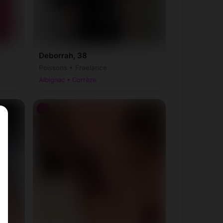
LeJardin
(19300)
Lestards
0)
(19170)
Deborrah, 38
Liourdres
(19120)
Poissons • Freelance
Albignac • Corrèze
Lubersac
(19210)
♀
Marcillac-la-Croisille
(19320)
Maussac
(19250)
Meymac
(19250)
Monceaux-sur-Dordogne
(19400)
Montgibaud
(19300)
(19210)