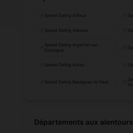
Saint-Robert
Sa
(19310)
Speed Dating Affieux
Sp
Saint-Sornin-Lavolps
Sa
(19230)
Speed Dating Allassac
Sp
Saint-Ybard
Sa
(19140)
Speed Dating Argentat-sur-
Sp
Dordogne
Saint-Étienne-la-Geneste
Sa
(19160)
Speed Dating Auriac
Sp
Salon-la-Tour
Sa
(19510)
Sp
Speed Dating Bassignac-le-Haut
Servières-le-Château
Se
(19220)
Do
Soudaine-Lavinadière
So
(19370)
Sérandon
Sé
(19160)
Départements aux alentour
Toy-Viam
Tr
(19170)