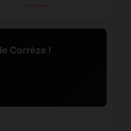
Saint-Cernin-de-Larche
0)
(19600)
Aix • Corrèze
Saint-Fréjoux
9200)
(19200)
Saint-Hilaire-Foissac
19330)
(19550)
e Corrèze !
Saint-Hilaire-les-Courbes
(19170)
Saint-Julien-le-Pèlerin
(19430)
Saint-Martin-Sepert
)
(19210)
Saint-Mexant
170)
(19330)
Saint-Pardoux-l'Ortigier
)
(19270)
Saint-Priest-de-Gimel
0)
(19800)