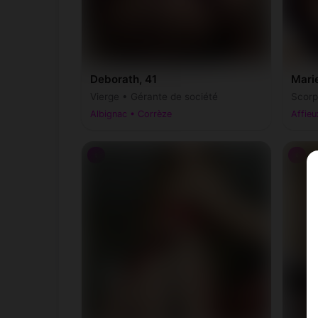
Latronche
La
(19160)
LeLonzac
Le
(19470)
Deborath, 41
Marie
Liginiac
Li
(19160)
Vierge • Gérante de société
Scorp
Albignac • Corrèze
Affieu
Lissac-sur-Couze
Lo
(19600)
♀
♀
Madranges
Ma
(19470)
Marcillac-la-Croze
Ma
(19500)
Meilhards
Me
(19510)
Meyrignac-l'Église
Me
(19800)
Monestier-Merlines
Mo
(19340)