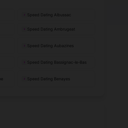
Saint-Solve
(19130)
Speed Dating Albussac
Saint-Victour
(19200)
Speed Dating Ambrugeat
Saint-Étienne-aux-Clos
)
(19200)
Speed Dating Aubazines
Sainte-Marie-Lapanouze
(19160)
Speed Dating Bassignac-le-Bas
Seilhac
(19700)
ne
Speed Dating Benayes
Sornac
(19290)
Ségur-le-Château
(19230)
Thalamy
(19200)
Tudeils
(19120)