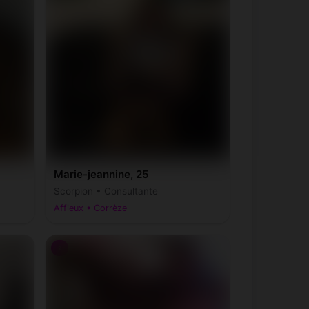
Champagnac-la-Noaille
(19320)
Chapelle-Spinasse
(19300)
Chaumeil
(19390)
Chirac-Bellevue
(19160)
Concèze
(19350)
Marie-jeannine, 25
Corrèze
(19800)
Scorpion • Consultante
Affieux • Corrèze
Cublac
(19520)
♀
Darnets
(19300)
Espartignac
(19140)