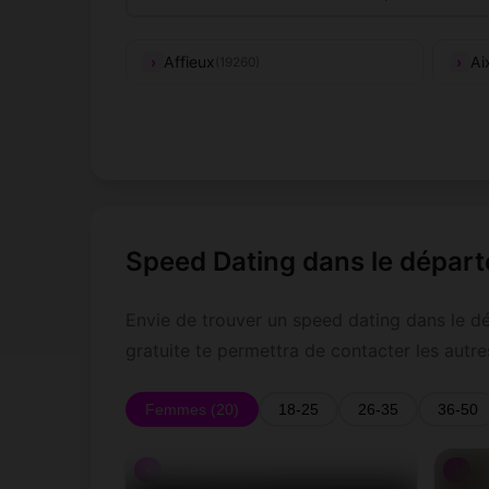
Affieux
Ai
(19260)
Allassac
Al
(19240)
Argentat-sur-Dordogne
Ar
(19320)
Auriac
Ay
(19220)
Speed Dating dans le dépar
Bassignac-le-Haut
Be
(19220)
Envie de trouver un speed dating dans le d
Beynat
Be
(19190)
gratuite te permettra de contacter les aut
Bonnefond
Bo
(19170)
Femmes (20)
18-25
26-35
36-50
Brive-la-Gaillarde
Bu
(19100)
♀
♀